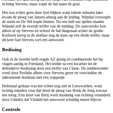
richting Stevens, maar wipte de bal naast de goal.
Het zou echter geen dure fout blijken want enkele minuten later
kwam de ploeg van Jansen alsnog aan de leiding. Wijndal verzorgde
de assist en De Wit kopte binnen. Na een half uur spelen maakte
Wijndal zelf de tweede treffer van de middag. De aanvoerder kon
alleen af op Stevens en schoof de bal diagonaal achter de goalie.
Karlsson kreeg in de slotfase nog de kans op een derde treffer, maar
dit keer had Stevens wel een antwoord.
Beslissing
Ook in de tweede helft oogde AZ gretig en combineerde het bij
vlagen aardig in Friesland. Het leidde na een kwartier tot de
defenitieve beslissing door een treffer van Clasie. De middenvelder
werd door Pavlidis alleen voor Stevens gezet en verschalkte de
uitkomende doelman met een wippertje.
Helemaal gedaan was het echter nog niet in Leeuwarden, want
twintig minuten voor tijd deed de ploeg van Henk de Jong zowaar
iets terug. Een inzet van Breij werd dusdanig van richting veranderd
door Uldrikis dat Vindahl het antwoord schuldig moest blijven.
Controle