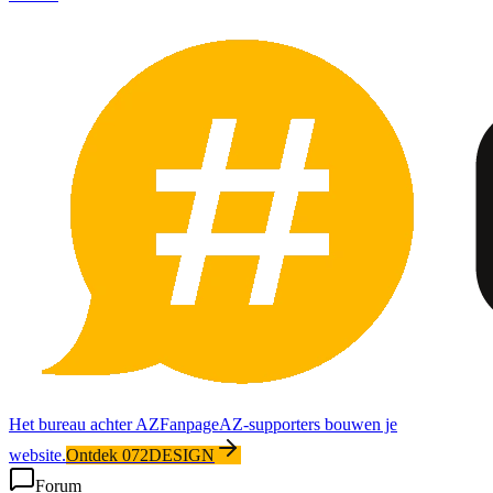
Het bureau achter AZFanpage
AZ-supporters bouwen je
website.
Ontdek 072DESIGN
Forum