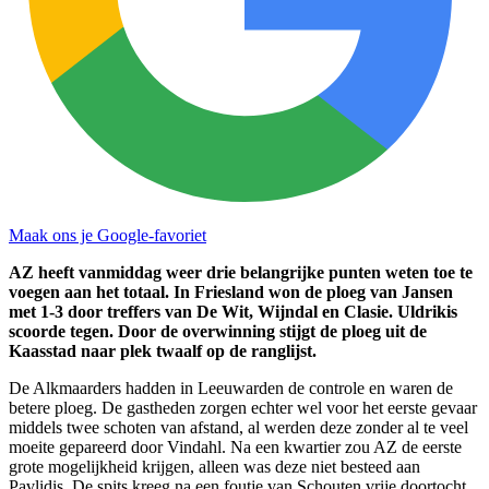
Maak ons je Google-favoriet
AZ heeft vanmiddag weer drie belangrijke punten weten toe te
voegen aan het totaal. In Friesland won de ploeg van Jansen
met 1-3 door treffers van De Wit, Wijndal en Clasie. Uldrikis
scoorde tegen. Door de overwinning stijgt de ploeg uit de
Kaasstad naar plek twaalf op de ranglijst.
De Alkmaarders hadden in Leeuwarden de controle en waren de
betere ploeg. De gastheden zorgen echter wel voor het eerste gevaar
middels twee schoten van afstand, al werden deze zonder al te veel
moeite gepareerd door Vindahl. Na een kwartier zou AZ de eerste
grote mogelijkheid krijgen, alleen was deze niet besteed aan
Pavlidis. De spits kreeg na een foutje van Schouten vrije doortocht