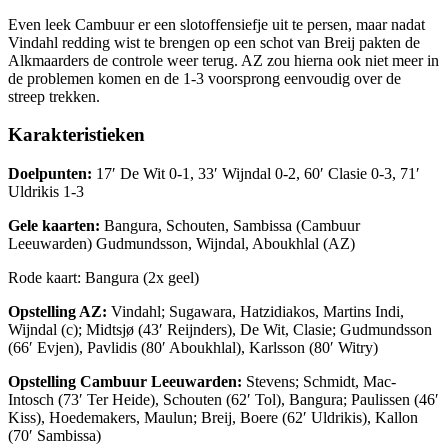
Even leek Cambuur er een slotoffensiefje uit te persen, maar nadat
Vindahl redding wist te brengen op een schot van Breij pakten de
Alkmaarders de controle weer terug. AZ zou hierna ook niet meer in
de problemen komen en de 1-3 voorsprong eenvoudig over de
streep trekken.
Karakteristieken
Doelpunten:
17′ De Wit 0-1, 33′ Wijndal 0-2, 60′ Clasie 0-3, 71′
Uldrikis 1-3
Gele kaarten:
Bangura, Schouten, Sambissa (Cambuur
Leeuwarden) Gudmundsson, Wijndal, Aboukhlal (AZ)
Rode kaart: Bangura (2x geel)
Opstelling AZ:
Vindahl; Sugawara, Hatzidiakos, Martins Indi,
Wijndal (c); Midtsjø (43′ Reijnders), De Wit, Clasie; Gudmundsson
(66′ Evjen), Pavlidis (80′ Aboukhlal), Karlsson (80′ Witry)
Opstelling Cambuur Leeuwarden:
Stevens; Schmidt, Mac-
Intosch (73′ Ter Heide), Schouten (62′ Tol), Bangura; Paulissen (46′
Kiss), Hoedemakers, Maulun; Breij, Boere (62′ Uldrikis), Kallon
(70′ Sambissa)