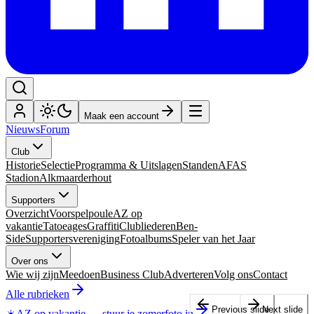
Maak een account
Nieuws
Forum
Club
Historie
Selectie
Programma & Uitslagen
Standen
AFAS
Stadion
Alkmaarderhout
Supporters
Overzicht
Voorspelpoule
AZ op
vakantie
Tatoeages
Graffiti
Clubliederen
Ben-
Side
Supportersvereniging
Fotoalbums
Speler van het Jaar
Over ons
Wie wij zijn
Meedoen
Business Club
Adverteren
Volg ons
Contact
Alle rubrieken
Previous slide
Next slide
☀️
AZ op vakantie
—
stuur je zomerfoto in