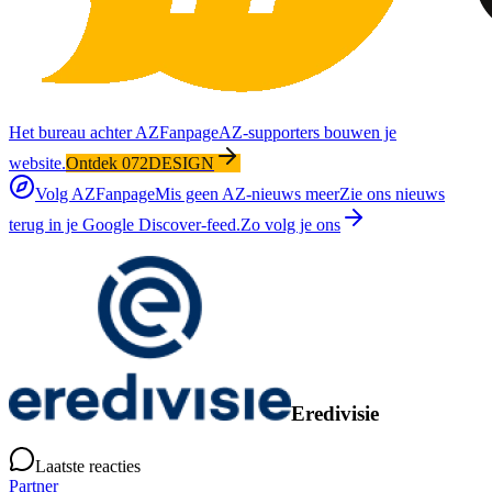
Het bureau achter AZFanpage
AZ-supporters bouwen je
website.
Ontdek 072DESIGN
Volg AZFanpage
Mis geen AZ-nieuws meer
Zie ons nieuws
terug in je Google Discover-feed.
Zo volg je ons
Eredivisie
Laatste reacties
Partner