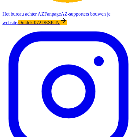
Het bureau achter AZFanpage
AZ-supporters bouwen je
website.
Ontdek 072DESIGN