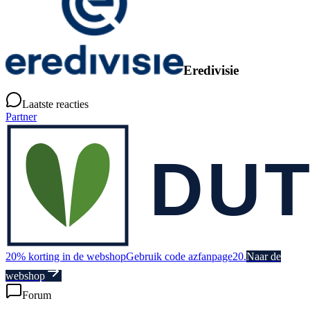
Eredivisie
Laatste reacties
Partner
20% korting in de webshop
Gebruik code azfanpage20.
Naar de
webshop
Forum