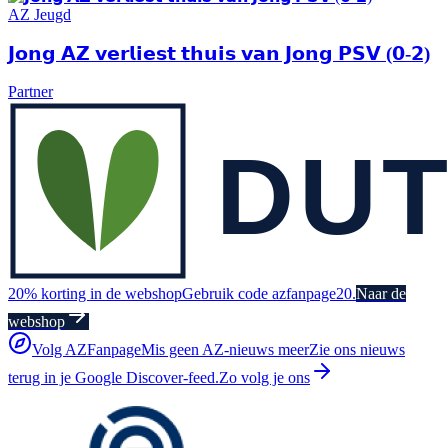
AZ Jeugd
𝗝𝗼𝗻𝗴 𝗔𝗭 𝘃𝗲𝗿𝗹𝗶𝗲𝘀𝘁 𝘁𝗵𝘂𝗶𝘀 𝘃𝗮𝗻 𝗝𝗼𝗻𝗴 𝗣𝗦𝗩 (𝟬-𝟮)
Partner
20% korting in de webshop
Gebruik code azfanpage20.
Naar de
webshop
Volg AZFanpage
Mis geen AZ-nieuws meer
Zie ons nieuws
terug in je Google Discover-feed.
Zo volg je ons