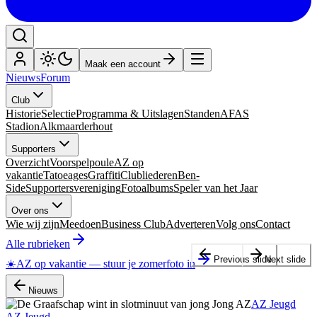
Maak een account
Nieuws
Forum
Club
Historie
Selectie
Programma & Uitslagen
Standen
AFAS
Stadion
Alkmaarderhout
Supporters
Overzicht
Voorspelpoule
AZ op
vakantie
Tatoeages
Graffiti
Clubliederen
Ben-
Side
Supportersvereniging
Fotoalbums
Speler van het Jaar
Over ons
Wie wij zijn
Meedoen
Business Club
Adverteren
Volg ons
Contact
Alle rubrieken
Previous slide
Next slide
☀️
AZ op vakantie
—
stuur je zomerfoto in
Nieuws
AZ Jeugd
AZ Jeugd