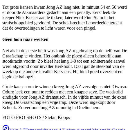
Tot grote kansen kwam Jong AZ lang niet. In minuut 54 en 56 werd
er door de Alkmaarders gedacht aan een penalty. Eerst leek de
keeper Nick Koster aan te tikken, later werd Finn Stam in het
strafschopgebied gevloerd. De scheidsrechter beoordeelde terecht
dat de overtredingen te licht waren voor een pingel.
Geen loon naar werken
Net als in de eerste helft was Jong AZ regelmatig op de helft van De
Graafschap te vinden. Het ontbrak de ploeg alleen behoorlijk aan
stootkracht voorin. Zo bleef het lang 1-0 tot een schitterende aanval
werd afgerond door invaller Berkhout. Daal gaf de steekbal van de
week op die andere invaller Kerssens. Hij hield goed overzicht en
legde de bal opzij.
Grote kansen om te winnen kreeg Jong AZ vervolgens niet. Owusu-
Oduro leek een punt te redden met een knappe save. De wedstrijd
eindigde voor Jong AZ dramatisch. In de vijfde minuut van de extra
kreeg De Graafschap een vrije trap. Deze werd ingekopt door
Schenk. Zo verloor Jong AZ onnodig in Doetinchem.
FOTO PRO SHOTS / Stefan Koops