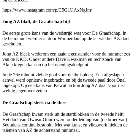
https://www.instagram.com/p/C5G1UAxNgJm/
Jong AZ blaft, de Graafschap bijt
De eerste grote kans van de wedstrijd was voor De Graafschap. In
de 6e minuut werd er al door Warmerdam op de lat van het AZ-doel
geschoten.
Jong AZ bleek wederom een taaie tegenstander voor de nummer zes
van de KKD. Onder andere Dave Kwakman en rechtsback van
Aken kregen kansen op het openingsdoelpunt.
In de 26e minuut viel de goal voor de thuisploeg. Een afgeslagen
aanval werd opnieuw ingebracht, en bij de tweede paal door Önal
ingekopt. Op een kans van Kewal na kon Jong AZ daar voor rust
weinig tegenover zetten.
De Graafschap sterk na de thee
De Graafschap kwam sterk uit de startblokken in de tweede helft.
Het doel van Owusu-Oduro werd onder leiding van (de broer van)
Seuntjens continu bestookt. Met wat kunst en vliegwerk hielden de
talenten van AZ de achterstand minimaal.