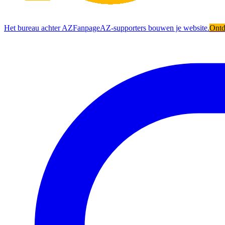
Het bureau achter AZFanpage
AZ-supporters bouwen je website.
Ont