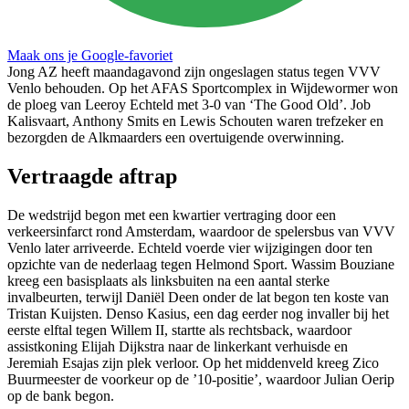
Maak ons je Google-favoriet
Jong AZ heeft maandagavond zijn ongeslagen status tegen VVV
Venlo behouden. Op het AFAS Sportcomplex in Wijdewormer won
de ploeg van Leeroy Echteld met 3-0 van ‘The Good Old’. Job
Kalisvaart, Anthony Smits en Lewis Schouten waren trefzeker en
bezorgden de Alkmaarders een overtuigende overwinning.
Vertraagde aftrap
De wedstrijd begon met een kwartier vertraging door een
verkeersinfarct rond Amsterdam, waardoor de spelersbus van VVV
Venlo later arriveerde. Echteld voerde vier wijzigingen door ten
opzichte van de nederlaag tegen Helmond Sport. Wassim Bouziane
kreeg een basisplaats als linksbuiten na een aantal sterke
invalbeurten, terwijl Daniël Deen onder de lat begon ten koste van
Tristan Kuijsten. Denso Kasius, een dag eerder nog invaller bij het
eerste elftal tegen Willem II, startte als rechtsback, waardoor
assistkoning Elijah Dijkstra naar de linkerkant verhuisde en
Jeremiah Esajas zijn plek verloor. Op het middenveld kreeg Zico
Buurmeester de voorkeur op de ’10-positie’, waardoor Julian Oerip
op de bank begon.