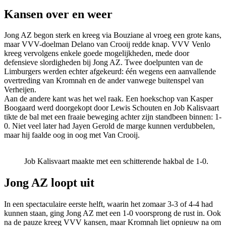
Kansen over en weer
Jong AZ begon sterk en kreeg via Bouziane al vroeg een grote kans,
maar VVV-doelman Delano van Crooij redde knap. VVV Venlo
kreeg vervolgens enkele goede mogelijkheden, mede door
defensieve slordigheden bij Jong AZ. Twee doelpunten van de
Limburgers werden echter afgekeurd: één wegens een aanvallende
overtreding van Kromnah en de ander vanwege buitenspel van
Verheijen.
Aan de andere kant was het wel raak. Een hoekschop van Kasper
Boogaard werd doorgekopt door Lewis Schouten en Job Kalisvaart
tikte de bal met een fraaie beweging achter zijn standbeen binnen: 1-
0. Niet veel later had Jayen Gerold de marge kunnen verdubbelen,
maar hij faalde oog in oog met Van Crooij.
Job Kalisvaart maakte met een schitterende hakbal de 1-0.
Jong AZ loopt uit
In een spectaculaire eerste helft, waarin het zomaar 3-3 of 4-4 had
kunnen staan, ging Jong AZ met een 1-0 voorsprong de rust in. Ook
na de pauze kreeg VVV kansen, maar Kromnah liet opnieuw na om