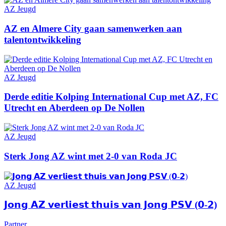
AZ Jeugd
AZ en Almere City gaan samenwerken aan
talentontwikkeling
AZ Jeugd
Derde editie Kolping International Cup met AZ, FC
Utrecht en Aberdeen op De Nollen
AZ Jeugd
Sterk Jong AZ wint met 2-0 van Roda JC
AZ Jeugd
𝗝𝗼𝗻𝗴 𝗔𝗭 𝘃𝗲𝗿𝗹𝗶𝗲𝘀𝘁 𝘁𝗵𝘂𝗶𝘀 𝘃𝗮𝗻 𝗝𝗼𝗻𝗴 𝗣𝗦𝗩 (𝟬-𝟮)
Partner