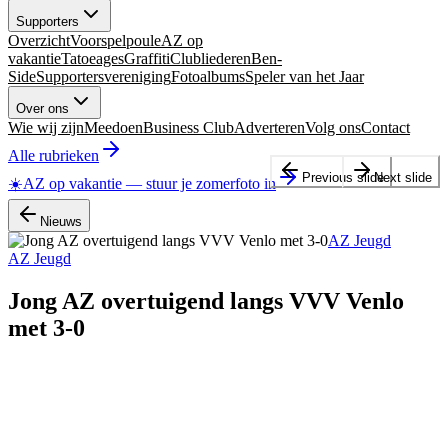
Supporters
Overzicht
Voorspelpoule
AZ op
vakantie
Tatoeages
Graffiti
Clubliederen
Ben-
Side
Supportersvereniging
Fotoalbums
Speler van het Jaar
Over ons
Wie wij zijn
Meedoen
Business Club
Adverteren
Volg ons
Contact
Alle rubrieken
Previous slide
Next slide
☀️
AZ op vakantie
—
stuur je zomerfoto in
Nieuws
AZ Jeugd
AZ Jeugd
Jong AZ overtuigend langs VVV Venlo
met 3-0