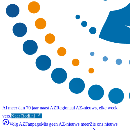
Al meer dan 70 jaar naast AZ
Regionaal AZ-nieuws, elke week
vers.
Naar Rodi.nl
Volg AZFanpage
Mis geen AZ-nieuws meer
Zie ons nieuws