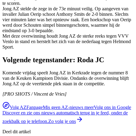
te scoren.
Jong AZ stelde de zege in de 73e minuut veilig. Op aangeven van
invaller Julian Oerip schoot Anthony Smits de 2-0 binnen. Slechts
vier minuten later was het opnieuw raak. Een hoekschop van Oerip
werd door Schouten simpel binnengeschoten, waarmee hij de
eindstand op 3-0 bepaalde.
Met deze overwinning houdt Jong AZ de sterke reeks tegen VVV
Venlo in stand en herstelt het zich van de nederlaag tegen Helmond
Sport.
Volgende tegenstander: Roda JC
Komende vrijdag speelt Jong AZ in Kerkrade tegen de nummer 8
van de Keuken Kampioen Divisie. Ondanks de overwinning blijft
Jong AZ op de veertiende plek staan in de competitie.
[PRO SHOTS / Vincent de Vries]
Volg AZFanpage
Mis geen AZ-nieuws meer
Volg ons in Google
Discover en zie ons nieuws automatisch terug in je feed, onder de
zoekbalk op je telefoon.
Zo volg je ons
Deel dit artikel