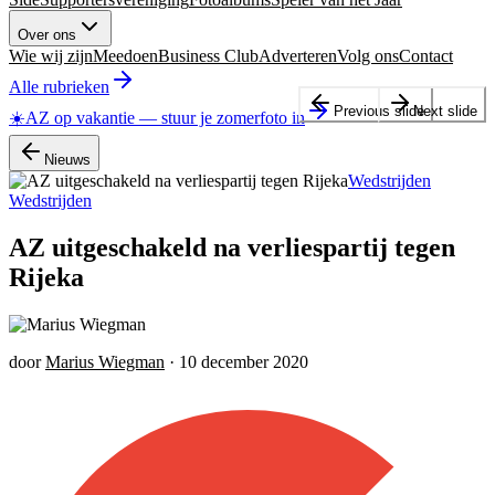
Over ons
Wie wij zijn
Meedoen
Business Club
Adverteren
Volg ons
Contact
Alle rubrieken
Previous slide
Next slide
☀️
AZ op vakantie
—
stuur je zomerfoto in
Nieuws
Wedstrijden
Wedstrijden
AZ uitgeschakeld na verliespartij tegen
Rijeka
door
Marius Wiegman
·
10 december 2020