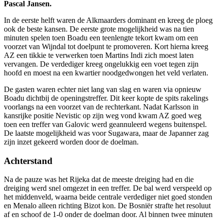
Pascal Jansen.
In de eerste helft waren de Alkmaarders dominant en kreeg de ploeg
ook de beste kansen. De eerste grote mogelijkheid was na tien
minuten spelen toen Boadu een teenlengte tekort kwam om een
voorzet van Wijndal tot doelpunt te promoveren. Kort hierna kreeg
AZ een tikkie te verwerken toen Martins Indi zich moest laten
vervangen. De verdediger kreeg ongelukkig een voet tegen zijn
hoofd en moest na een kwartier noodgedwongen het veld verlaten.
De gasten waren echter niet lang van slag en waren via opnieuw
Boadu dichtbij de openingstreffer. Dit keer kopte de spits rakelings
voorlangs na een voorzet van de rechterkant. Nadat Karlsson in
kansrijke positie Nevistic op zijn weg vond kwam AZ goed weg
toen een treffer van Galovic werd geannuleerd wegens buitenspel.
De laatste mogelijkheid was voor Sugawara, maar de Japanner zag
zijn inzet gekeerd worden door de doelman.
Achterstand
Na de pauze was het Rijeka dat de meeste dreiging had en die
dreiging werd snel omgezet in een treffer. De bal werd verspeeld op
het middenveld, waarna beide centrale verdediger niet goed stonden
en Menalo alleen richting Bizot kon. De Bosniër strafte het resoluut
af en schoof de 1-0 onder de doelman door. Al binnen twee minuten