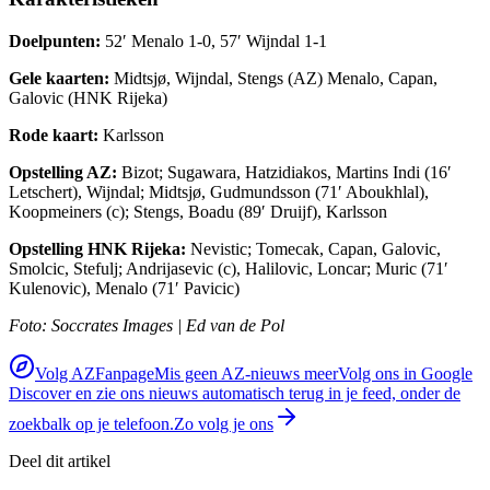
Doelpunten:
52′ Menalo 1-0, 57′ Wijndal 1-1
Gele kaarten:
Midtsjø, Wijndal, Stengs (AZ) Menalo, Capan,
Galovic (HNK Rijeka)
Rode kaart:
Karlsson
Opstelling AZ:
Bizot; Sugawara, Hatzidiakos, Martins Indi (16′
Letschert), Wijndal; Midtsjø, Gudmundsson (71′ Aboukhlal),
Koopmeiners (c); Stengs, Boadu (89′ Druijf), Karlsson
Opstelling HNK Rijeka:
Nevistic; Tomecak, Capan, Galovic,
Smolcic, Stefulj; Andrijasevic (c), Halilovic, Loncar; Muric (71′
Kulenovic), Menalo (71′ Pavicic)
Foto: Soccrates Images | Ed van de Pol
Volg AZFanpage
Mis geen AZ-nieuws meer
Volg ons in Google
Discover en zie ons nieuws automatisch terug in je feed, onder de
zoekbalk op je telefoon.
Zo volg je ons
Deel dit artikel