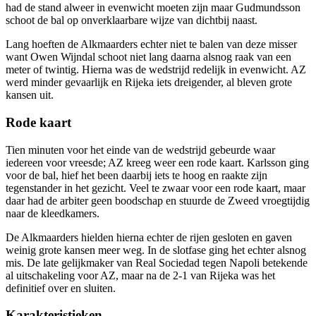
had de stand alweer in evenwicht moeten zijn maar Gudmundsson
schoot de bal op onverklaarbare wijze van dichtbij naast.
Lang hoeften de Alkmaarders echter niet te balen van deze misser
want Owen Wijndal schoot niet lang daarna alsnog raak van een
meter of twintig. Hierna was de wedstrijd redelijk in evenwicht. AZ
werd minder gevaarlijk en Rijeka iets dreigender, al bleven grote
kansen uit.
Rode kaart
Tien minuten voor het einde van de wedstrijd gebeurde waar
iedereen voor vreesde; AZ kreeg weer een rode kaart. Karlsson ging
voor de bal, hief het been daarbij iets te hoog en raakte zijn
tegenstander in het gezicht. Veel te zwaar voor een rode kaart, maar
daar had de arbiter geen boodschap en stuurde de Zweed vroegtijdig
naar de kleedkamers.
De Alkmaarders hielden hierna echter de rijen gesloten en gaven
weinig grote kansen meer weg. In de slotfase ging het echter alsnog
mis. De late gelijkmaker van Real Sociedad tegen Napoli betekende
al uitschakeling voor AZ, maar na de 2-1 van Rijeka was het
definitief over en sluiten.
Karakteristieken