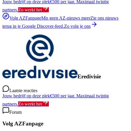
Jouw bedrijf op deze plek
€500 per jaar. Maximaal twintig
partners.
Zo werkt het
Volg AZFanpage
Mis geen AZ-nieuws meer
Zie ons nieuws
terug in je Google Discover-feed.
Zo volg je ons
Eredivisie
Laatste reacties
Jouw bedrijf op deze plek
€500 per jaar. Maximaal twintig
partners.
Zo werkt het
Forum
Volg AZFanpage