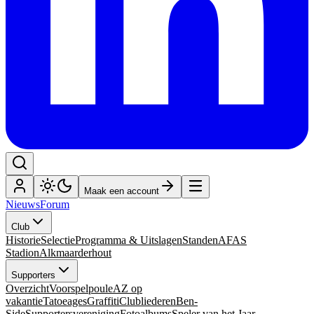
Maak een account
Nieuws
Forum
Club
Historie
Selectie
Programma & Uitslagen
Standen
AFAS
Stadion
Alkmaarderhout
Supporters
Overzicht
Voorspelpoule
AZ op
vakantie
Tatoeages
Graffiti
Clubliederen
Ben-
Side
Supportersvereniging
Fotoalbums
Speler van het Jaar