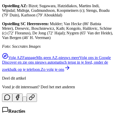
Opstelling AZ:
Bizot; Sugawara, Hatzidiakos, Martins Indi,
Wijndal; Midtsjø, Gudmundsson, Koopmeiners (c); Stengs, Boadu
(79′ Duin), Karlsson (79′ Aboukhlal)
Opstelling SC Heerenveen:
Mulder; Van Hecke (86′ Batista
Meier), Dresevic, Boschniewicz, Kaib; Kongolo, Halilovic, Schöne
(c) (72′ Floranus), De Jong (72′ Hajal); Nygren (65′ Van der Heide),
Van Bergen (46′ H. Veerman)
Foto: Soccrates Images
Volg AZFanpage
Mis geen AZ-nieuws meer
Volg ons in Google
Discover en zie ons nieuws automatisch terug in je feed, onder de
zoekbalk op je telefoon.
Zo volg je ons
Deel dit artikel
Vond je dit interessant? Deel het met anderen
Reacties