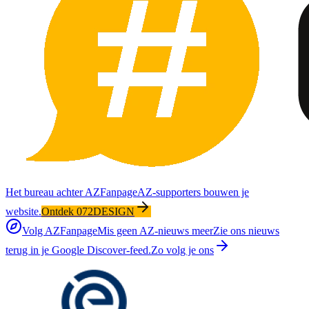
Het bureau achter AZFanpage
AZ-supporters bouwen je
website.
Ontdek 072DESIGN
Volg AZFanpage
Mis geen AZ-nieuws meer
Zie ons nieuws
terug in je Google Discover-feed.
Zo volg je ons