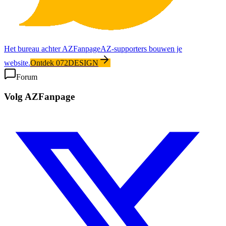
Het bureau achter AZFanpage
AZ-supporters bouwen je
website.
Ontdek 072DESIGN
Forum
Volg AZFanpage