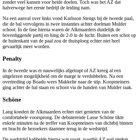
zonder veel kansen voor beide doelen. Toch was het AZ dat
halverwege het eerste bedrijf de leiding nam.
Na een aanval over links vond Karlsson Stengs bij de tweede paal,
die de bal vervolgens in twee instanties achter doelman Mulder
schoot. In de fase hierna waren de Alkmaarders duidelijk de
bovenliggende partij en hing de 2-0 in de lucht. Buiten een schot op
de buitenkant van de paal zou de thuisploeg echter niet heel
gevaarlijk meer worden.
Penalty
In de tweede was er nauwelijks afgetrapt of AZ kreeg al een
uitgelezen mogelijkheid om de marge te verdubbelen. Na een
overtreding op Boadu wees Makkelie naar de stip. Koopmeiners
ging achter de bal staan en schoot via de handen van Mulder raak.
Schöne
Lang konden de Alkmaarders echter niet genieten van de
comfortabele voorsprong. De debuterende Lasse Schöne tikte
enkele minuten na de treffer van Koopmeiners van dichtbij binnen
en bracht de bezoekers daarmee terug in de wedstrijd.
De wedstrijd kabbelde hierna wat voort, waarbij AZ wel sterker