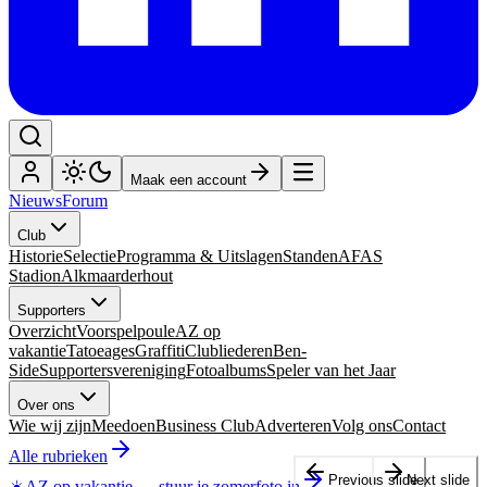
Maak een account
Nieuws
Forum
Club
Historie
Selectie
Programma & Uitslagen
Standen
AFAS
Stadion
Alkmaarderhout
Supporters
Overzicht
Voorspelpoule
AZ op
vakantie
Tatoeages
Graffiti
Clubliederen
Ben-
Side
Supportersvereniging
Fotoalbums
Speler van het Jaar
Over ons
Wie wij zijn
Meedoen
Business Club
Adverteren
Volg ons
Contact
Alle rubrieken
Previous slide
Next slide
☀️
AZ op vakantie
—
stuur je zomerfoto in