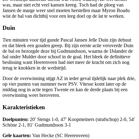
was, maar niet echt veel kansen kreeg. Toch had de ploeg van
Jansen de marge weer snel moeten herstellen maar Myron Boadu
wist de bal van dichtbij voor een leeg doel op de lat te werken.
Duin
Tien minuten voor tijd gunde Pascal Jansen Jelle Duin zijn debuut
en dat bleek een gouden greep. Bij zijn eerste actie veroverde Duin
de bal en bezorgde deze bij Gudmundsson, waarna de IJslander de
bal onder Mulder door schoof in de goal. Het bleek de definitieve
beslissing want Heerenveen had niet meer de kracht om zich nog
terug te knokken in de wedstrijd.
Door de overwinning stijgt AZ in ieder geval tijdelijk naar plek drie,
op vier punten van nummer twee PSV. Vitesse komt later op de
middag nog in actie tegen Twente en kan de derde plaats bij een
overwinning weer heroveren.
Karakteristieken
Doelpunten:
20′ Stengs 1-0, 47′ Koopmeiners (strafschop) 2-0, 54′
Schöne 2-1, 81′ Gudmundsson 3-1
Gele kaarten:
Van Hecke (SC Heerenveen)