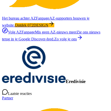
Het bureau achter AZFanpage
AZ-supporters bouwen je
website.
Ontdek 072DESIGN
Volg AZFanpage
Mis geen AZ-nieuws meer
Zie ons nieuws
terug in je Google Discover-feed.
Zo volg je ons
Eredivisie
Laatste reacties
Partner