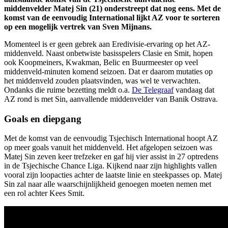
middenvelder Matej Sin (21) onderstreept dat nog eens. Met de
komst van de eenvoudig International lijkt AZ voor te sorteren
op een mogelijk vertrek van Sven Mijnans.
Momenteel is er geen gebrek aan Eredivisie-ervaring op het AZ-
middenveld. Naast onbetwiste basisspelers Clasie en Smit, hopen
ook Koopmeiners, Kwakman, Belic en Buurmeester op veel
middenveld-minuten komend seizoen. Dat er daarom mutaties op
het middenveld zouden plaatsvinden, was wel te verwachten.
Ondanks die ruime bezetting meldt o.a.
De Telegraaf
vandaag dat
AZ rond is met Sin, aanvallende middenvelder van Banik Ostrava.
Goals en diepgang
Met de komst van de eenvoudig Tsjechisch International hoopt AZ
op meer goals vanuit het middenveld. Het afgelopen seizoen was
Matej Sin zeven keer trefzeker en gaf hij vier assist in 27 optredens
in de Tsjechische Chance Liga. Kijkend naar zijn highlights vallen
vooral zijn loopacties achter de laatste linie en steekpasses op. Matej
Sin zal naar alle waarschijnlijkheid genoegen moeten nemen met
een rol achter Kees Smit.