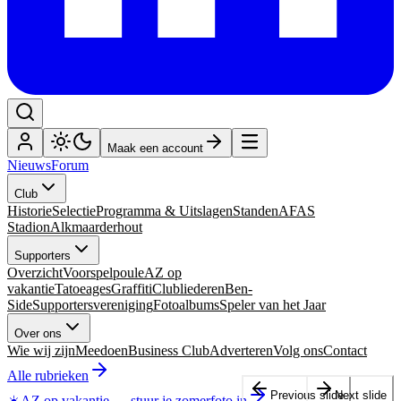
Maak een account
Nieuws
Forum
Club
Historie
Selectie
Programma & Uitslagen
Standen
AFAS
Stadion
Alkmaarderhout
Supporters
Overzicht
Voorspelpoule
AZ op
vakantie
Tatoeages
Graffiti
Clubliederen
Ben-
Side
Supportersvereniging
Fotoalbums
Speler van het Jaar
Over ons
Wie wij zijn
Meedoen
Business Club
Adverteren
Volg ons
Contact
Alle rubrieken
Previous slide
Next slide
☀️
AZ op vakantie
—
stuur je zomerfoto in