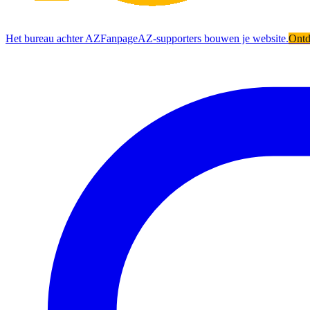
Het bureau achter AZFanpage
AZ-supporters bouwen je website.
Ont