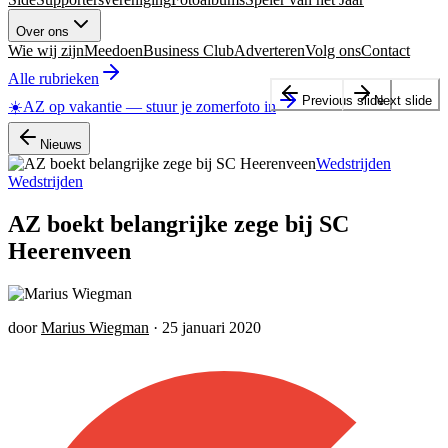
Over ons
Wie wij zijn
Meedoen
Business Club
Adverteren
Volg ons
Contact
Alle rubrieken
Previous slide
Next slide
☀️
AZ op vakantie
—
stuur je zomerfoto in
Nieuws
Wedstrijden
Wedstrijden
AZ boekt belangrijke zege bij SC
Heerenveen
door
Marius Wiegman
·
25 januari 2020