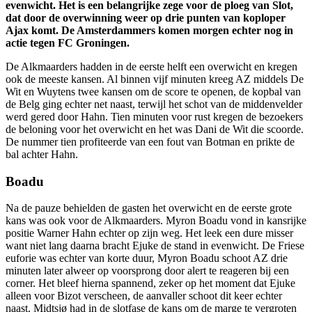
evenwicht. Het is een belangrijke zege voor de ploeg van Slot,
dat door de overwinning weer op drie punten van koploper
Ajax komt. De Amsterdammers komen morgen echter nog in
actie tegen FC Groningen.
De Alkmaarders hadden in de eerste helft een overwicht en kregen
ook de meeste kansen. Al binnen vijf minuten kreeg AZ middels De
Wit en Wuytens twee kansen om de score te openen, de kopbal van
de Belg ging echter net naast, terwijl het schot van de middenvelder
werd gered door Hahn. Tien minuten voor rust kregen de bezoekers
de beloning voor het overwicht en het was Dani de Wit die scoorde.
De nummer tien profiteerde van een fout van Botman en prikte de
bal achter Hahn.
Boadu
Na de pauze behielden de gasten het overwicht en de eerste grote
kans was ook voor de Alkmaarders. Myron Boadu vond in kansrijke
positie Warner Hahn echter op zijn weg. Het leek een dure misser
want niet lang daarna bracht Ejuke de stand in evenwicht. De Friese
euforie was echter van korte duur, Myron Boadu schoot AZ drie
minuten later alweer op voorsprong door alert te reageren bij een
corner. Het bleef hierna spannend, zeker op het moment dat Ejuke
alleen voor Bizot verscheen, de aanvaller schoot dit keer echter
naast. Midtsjø had in de slotfase de kans om de marge te vergroten