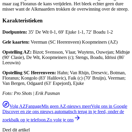
maar zag Floranus de kans verijdelen. Het bleek echter geen dure
misser want de Alkmaarders trokken de overwinning over de streep.
Karakteristieken
Doelpunten:
35′ De Wit 0-1, 69′ Ejuke 1-1, 72′ Boadu 1-2
Gele kaarten:
Veerman (SC Heerenveen) Koopmeiners (AZ)
Opstelling AZ:
Bizot; Svensson, Vlaar, Wuytens, Ouwejan; Midtsjø
(90′ Clasie), De Wit, Koopmeiners (c); Stengs, Boadu, Idrissi (86′
Leeuwin)
Opstelling SC Heerenveen:
Hahn; Van Rhijn, Dresevic, Botman,
Floranus; Kongolo (83′ Halilovic), Faik (c) (70′ Bruijn), Veerman;
Van Bergen, Odgaard (63′ Espejord), Ejuke
Foto: Pro Shots | Erik Pasman
Volg AZFanpage
Mis geen AZ-nieuws meer
Volg ons in Google
Discover en zie ons nieuws automatisch terug in je feed, onder de
zoekbalk op je telefoon.
Zo volg je ons
Deel dit artikel