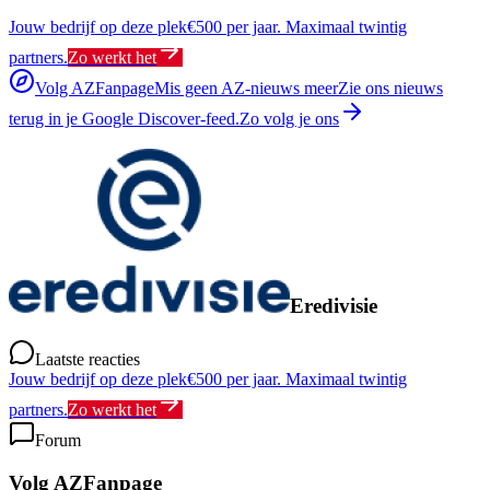
Jouw bedrijf op deze plek
€500 per jaar. Maximaal twintig
partners.
Zo werkt het
Volg AZFanpage
Mis geen AZ-nieuws meer
Zie ons nieuws
terug in je Google Discover-feed.
Zo volg je ons
Eredivisie
Laatste reacties
Jouw bedrijf op deze plek
€500 per jaar. Maximaal twintig
partners.
Zo werkt het
Forum
Volg AZFanpage