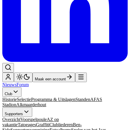
Maak een account
Nieuws
Forum
Club
Historie
Selectie
Programma & Uitslagen
Standen
AFAS
Stadion
Alkmaarderhout
Supporters
Overzicht
Voorspelpoule
AZ op
vakantie
Tatoeages
Graffiti
Clubliederen
Ben-
Side
Supportersvereniging
Fotoalbums
Speler van het Jaar