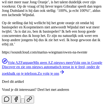
wil niet meer naar Jong Oranje’, is het talent duidelijk over zijn
voorkeur. Op de vraag of hij liever tegen Gibraltar speelt dan tegen
Jong Duitsland is hij dan ook stellig: ‘100%, ja echt 100%!’, aldus
een lachende Wijndal.
Op de stelling dat hij wellicht bij het grote oranje zit omdat hij
basisspeler en Koopmeiners niet antwoordt Wijndal met wat meer
twijfel. ‘Ja is dat zo, ben ik basisspeler? Ik heb een hoop goede
concurrenten dus ik hoop het. Er zijn nu natuurlijk ook weer een
hoop andere jongens bij dus ik zie het wel. Ik hoop gewoon dat ik
erbij zit.’
https://soundcloud.com/marius-wiegman/owen-na-twente
Volg AZFanpage
Mis geen AZ-nieuws meer
Volg ons in Google
Discover en zie ons nieuws automatisch terug in je feed, onder de
zoekbalk op je telefoon.
Zo volg je ons
Deel dit artikel
Vond je dit interessant? Deel het met anderen