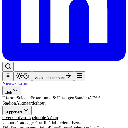
Maak een account
Nieuws
Forum
Club
Historie
Selectie
Programma & Uitslagen
Standen
AFAS
Stadion
Alkmaarderhout
Supporters
Overzicht
Voorspelpoule
AZ op
vakantie
Tatoeages
Graffiti
Clubliederen
Ben-
Side
Supportersvereniging
Fotoalbums
Speler van het Jaar