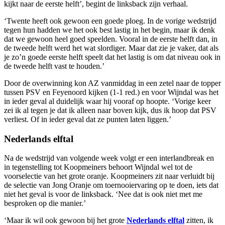
kijkt naar de eerste helft’, begint de linksback zijn verhaal.
‘Twente heeft ook gewoon een goede ploeg. In de vorige wedstrijd
tegen hun hadden we het ook best lastig in het begin, maar ik denk
dat we gewoon heel goed speelden. Vooral in de eerste helft dan, in
de tweede helft werd het wat slordiger. Maar dat zie je vaker, dat als
je zo’n goede eerste helft speelt dat het lastig is om dat niveau ook in
de tweede helft vast te houden.’
Door de overwinning kon AZ vanmiddag in een zetel naar de topper
tussen PSV en Feyenoord kijken (1-1 red.) en voor Wijndal was het
in ieder geval al duidelijk waar hij vooraf op hoopte. ‘Vorige keer
zei ik al tegen je dat ik alleen naar boven kijk, dus ik hoop dat PSV
verliest. Of in ieder geval dat ze punten laten liggen.’
Nederlands elftal
Na de wedstrijd van volgende week volgt er een interlandbreak en
in tegenstelling tot Koopmeiners behoort Wijndal wel tot de
voorselectie van het grote oranje. Koopmeiners zit naar verluidt bij
de selectie van Jong Oranje om toernooiervaring op te doen, iets dat
niet het geval is voor de linksback. ‘Nee dat is ook niet met me
besproken op die manier.’
‘Maar ik wil ook gewoon bij het grote
Nederlands elftal
zitten, ik