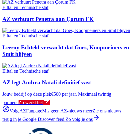
Elftal en Technische staf
AZ verhuurt Penetra aan Çorum FK
Elftal en Technische staf
Leeroy Echteld verwacht dat Goes, Koopmeiners en
Smit blijven
Elftal en Technische staf
AZ legt Andrea Natali definitief vast
Jouw bedrijf op deze plek
€500 per jaar. Maximaal twintig
partners.
Zo werkt het
Volg AZFanpage
Mis geen AZ-nieuws meer
Zie ons nieuws
terug in je Google Discover-feed.
Zo volg je ons