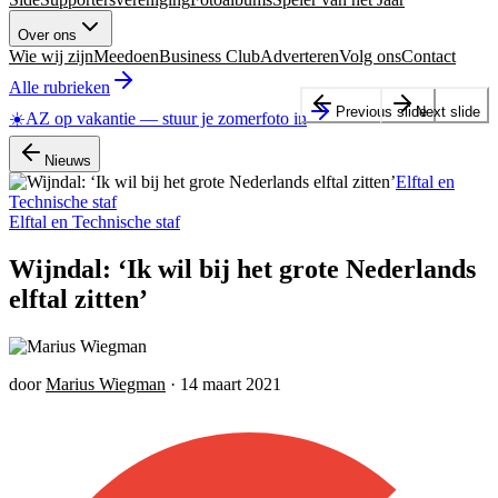
Over ons
Wie wij zijn
Meedoen
Business Club
Adverteren
Volg ons
Contact
Alle rubrieken
Previous slide
Next slide
☀️
AZ op vakantie
—
stuur je zomerfoto in
Nieuws
Elftal en
Technische staf
Elftal en Technische staf
Wijndal: ‘Ik wil bij het grote Nederlands
elftal zitten’
door
Marius Wiegman
·
14 maart 2021