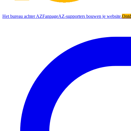
Het bureau achter AZFanpage
AZ-supporters bouwen je website.
Ont