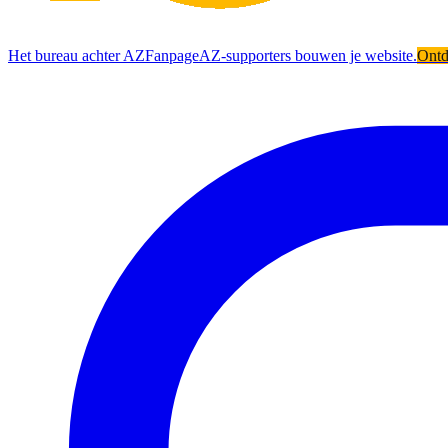
Het bureau achter AZFanpage
AZ-supporters bouwen je website.
Ont