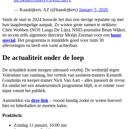
— Kaaskijkers, AZ (@kaaskijkers)
January 5, 2026
Sinds de start in 2024 bouwde het duo een stevige reputatie op met
hun laagdrempelige aanpak. Ze wisten grote namen te strikken:
Chris Wobben (NOS Langs De Lijn), NHD-journalist Brian Wijker,
en recent zelfs algemeen directeur Merijn Zeeman voor een
lange
special
. Het programma is inmiddels goed voor ruim 30
afleveringen en heeft een vaste achterban.
De actualiteit onder de loep
De actualiteit komt morgen uiteraard voorbij. De wedstrijd tegen
Volendam van vandaag, het vertrek van assistent-trainers Kenneth
Goudmijn en keeper-trainer Nick Van Aart – alles passeert de revue.
En omdat het een amateuristisch programma blijft, is er ruimte voor
input vanuit het publiek.
Aanmelden via
deze link
– vooral handig zodat ze weten hoeveel
bier en bitterballen ze moeten halen.
Praktisch:
Zondag 11 januari, 16:00 uur