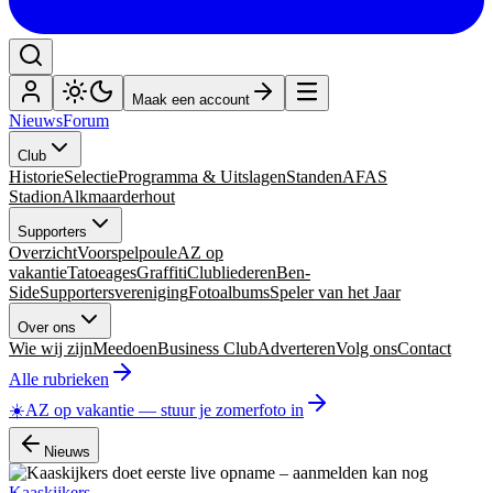
Maak een account
Nieuws
Forum
Club
Historie
Selectie
Programma & Uitslagen
Standen
AFAS
Stadion
Alkmaarderhout
Supporters
Overzicht
Voorspelpoule
AZ op
vakantie
Tatoeages
Graffiti
Clubliederen
Ben-
Side
Supportersvereniging
Fotoalbums
Speler van het Jaar
Over ons
Wie wij zijn
Meedoen
Business Club
Adverteren
Volg ons
Contact
Alle rubrieken
☀️
AZ op vakantie
—
stuur je zomerfoto in
Nieuws
Kaaskijkers