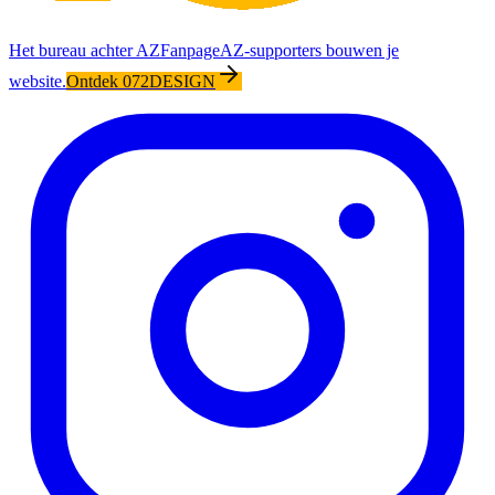
Het bureau achter AZFanpage
AZ-supporters bouwen je
website.
Ontdek 072DESIGN