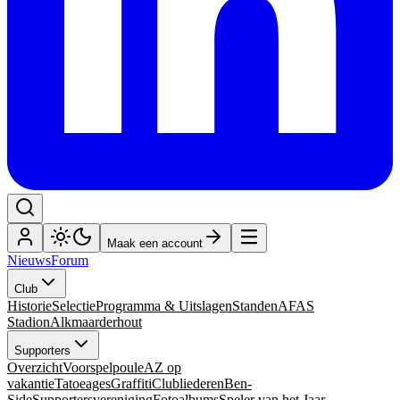
Maak een account
Nieuws
Forum
Club
Historie
Selectie
Programma & Uitslagen
Standen
AFAS
Stadion
Alkmaarderhout
Supporters
Overzicht
Voorspelpoule
AZ op
vakantie
Tatoeages
Graffiti
Clubliederen
Ben-
Side
Supportersvereniging
Fotoalbums
Speler van het Jaar