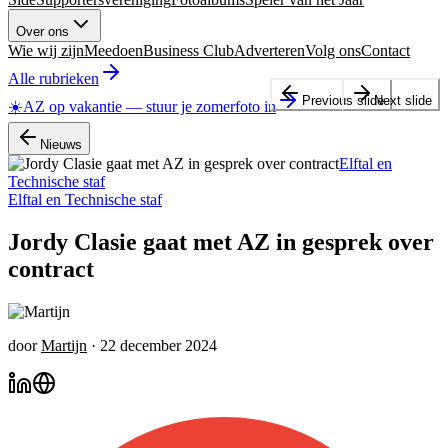
Over ons
Wie wij zijn
Meedoen
Business Club
Adverteren
Volg ons
Contact
Alle rubrieken
Previous slide
Next slide
☀️
AZ op vakantie
—
stuur je zomerfoto in
Nieuws
Elftal en
Technische staf
Elftal en Technische staf
Jordy Clasie gaat met AZ in gesprek over
contract
door
Martijn
·
22 december 2024