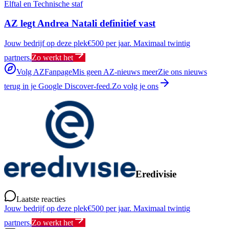
Elftal en Technische staf
AZ legt Andrea Natali definitief vast
Jouw bedrijf op deze plek
€500 per jaar. Maximaal twintig
partners.
Zo werkt het
Volg AZFanpage
Mis geen AZ-nieuws meer
Zie ons nieuws
terug in je Google Discover-feed.
Zo volg je ons
Eredivisie
Laatste reacties
Jouw bedrijf op deze plek
€500 per jaar. Maximaal twintig
partners.
Zo werkt het