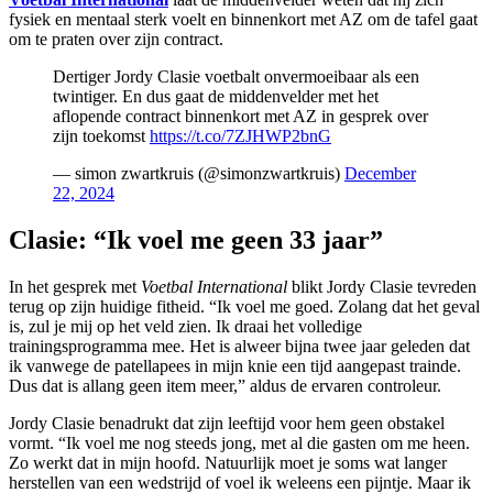
fysiek en mentaal sterk voelt en binnenkort met AZ om de tafel gaat
om te praten over zijn contract.
Dertiger Jordy Clasie voetbalt onvermoeibaar als een
twintiger. En dus gaat de middenvelder met het
aflopende contract binnenkort met AZ in gesprek over
zijn toekomst
https://t.co/7ZJHWP2bnG
— simon zwartkruis (@simonzwartkruis)
December
22, 2024
Clasie: “Ik voel me geen 33 jaar”
In het gesprek met
Voetbal International
blikt Jordy Clasie tevreden
terug op zijn huidige fitheid. “Ik voel me goed. Zolang dat het geval
is, zul je mij op het veld zien. Ik draai het volledige
trainingsprogramma mee. Het is alweer bijna twee jaar geleden dat
ik vanwege de patellapees in mijn knie een tijd aangepast trainde.
Dus dat is allang geen item meer,” aldus de ervaren controleur.
Jordy Clasie benadrukt dat zijn leeftijd voor hem geen obstakel
vormt. “Ik voel me nog steeds jong, met al die gasten om me heen.
Zo werkt dat in mijn hoofd. Natuurlijk moet je soms wat langer
herstellen van een wedstrijd of voel ik weleens een pijntje. Maar ik