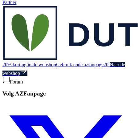
Partner
20% korting in de webshop
Gebruik code azfanpage20.
Naar de
webshop
Forum
Volg AZFanpage