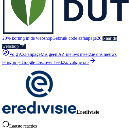
20% korting in de webshop
Gebruik code azfanpage20.
Naar de
webshop
Volg AZFanpage
Mis geen AZ-nieuws meer
Zie ons nieuws
terug in je Google Discover-feed.
Zo volg je ons
Eredivisie
Laatste reacties