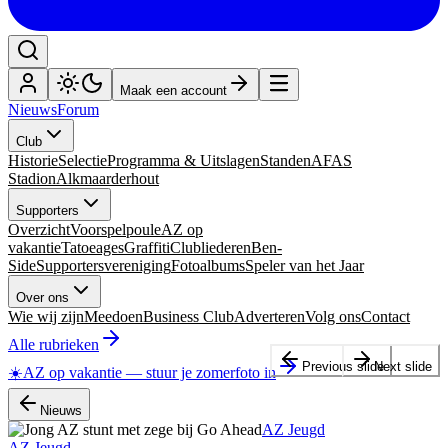
Maak een account
Nieuws
Forum
Club
Historie
Selectie
Programma & Uitslagen
Standen
AFAS
Stadion
Alkmaarderhout
Supporters
Overzicht
Voorspelpoule
AZ op
vakantie
Tatoeages
Graffiti
Clubliederen
Ben-
Side
Supportersvereniging
Fotoalbums
Speler van het Jaar
Over ons
Wie wij zijn
Meedoen
Business Club
Adverteren
Volg ons
Contact
Alle rubrieken
Previous slide
Next slide
☀️
AZ op vakantie
—
stuur je zomerfoto in
Nieuws
AZ Jeugd
AZ Jeugd