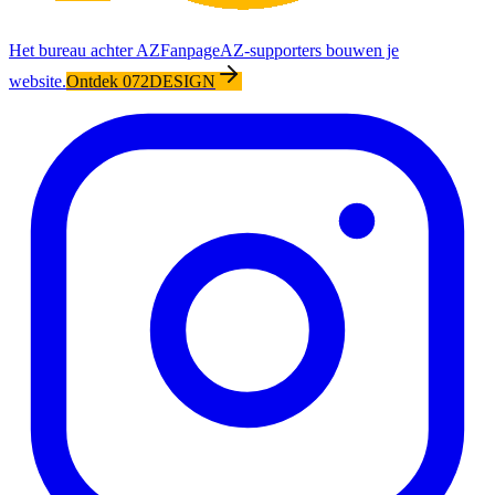
Het bureau achter AZFanpage
AZ-supporters bouwen je
website.
Ontdek 072DESIGN