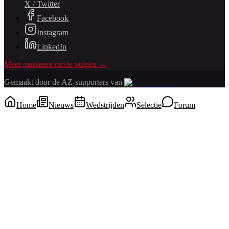
X / Twitter
Facebook
Instagram
LinkedIn
Meer manieren om te volgen →
Gemaakt door de AZ-supporters van
Home
Nieuws
Wedstrijden
Selectie
Forum