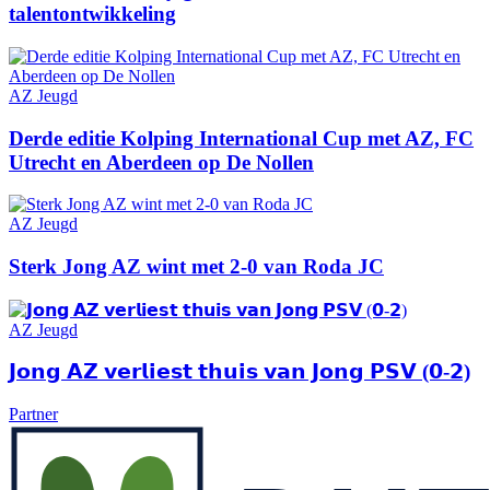
talentontwikkeling
AZ Jeugd
Derde editie Kolping International Cup met AZ, FC
Utrecht en Aberdeen op De Nollen
AZ Jeugd
Sterk Jong AZ wint met 2-0 van Roda JC
AZ Jeugd
𝗝𝗼𝗻𝗴 𝗔𝗭 𝘃𝗲𝗿𝗹𝗶𝗲𝘀𝘁 𝘁𝗵𝘂𝗶𝘀 𝘃𝗮𝗻 𝗝𝗼𝗻𝗴 𝗣𝗦𝗩 (𝟬-𝟮)
Partner