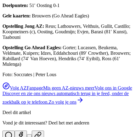
Doelpunten:
51′ Oosting 0-1
Gele kaarten:
Brouwers (Go Ahead Eagles)
Opstelling Jong AZ:
Reus; Lathouwers, Velthuis, Gullit, Castillo;
Koopmeiners (c), Oosting, Goudmijn; Evjen, Barasi (81′ Kunst),
Taabouni
Opstelling Go Ahead Eagles:
Gorter; Lucassen, Beukema,
Veldmate, Kuipers; Idzes, Eddahchouri (89′ Crowther), Brouwers;
Rabillard (74′ Van Hoeven), Hendriks (74′ Eyibil), Ross (61′
Mulenga)
Foto: Soccrates | Peter Lous
Volg AZFanpage
Mis geen AZ-nieuws meer
Volg ons in Google
Discover en zie ons nieuws automatisch terug in je feed, onder de
zoekbalk op je telefoon.
Zo volg je ons
Deel dit artikel
Vond je dit interessant? Deel het met anderen