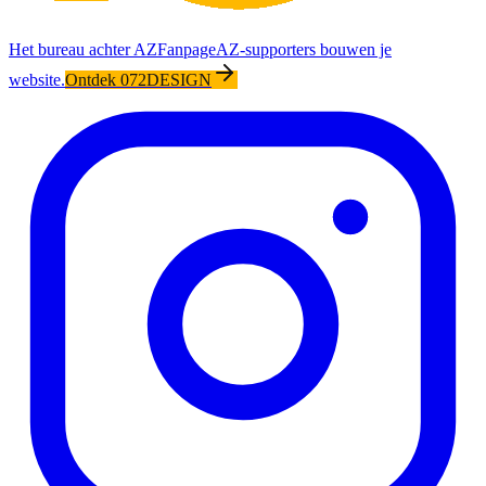
Het bureau achter AZFanpage
AZ-supporters bouwen je
website.
Ontdek 072DESIGN