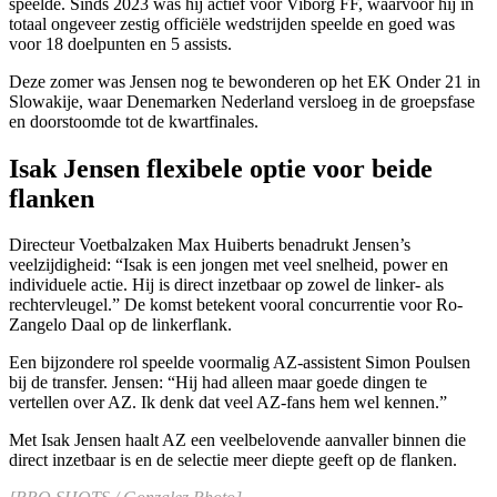
speelde. Sinds 2023 was hij actief voor Viborg FF, waarvoor hij in
totaal ongeveer zestig officiële wedstrijden speelde en goed was
voor 18 doelpunten en 5 assists.
Deze zomer was Jensen nog te bewonderen op het EK Onder 21 in
Slowakije, waar Denemarken Nederland versloeg in de groepsfase
en doorstoomde tot de kwartfinales.
Isak Jensen flexibele optie voor beide
flanken
Directeur Voetbalzaken Max Huiberts benadrukt Jensen’s
veelzijdigheid: “Isak is een jongen met veel snelheid, power en
individuele actie. Hij is direct inzetbaar op zowel de linker- als
rechtervleugel.” De komst betekent vooral concurrentie voor Ro-
Zangelo Daal op de linkerflank.
Een bijzondere rol speelde voormalig AZ-assistent Simon Poulsen
bij de transfer. Jensen: “Hij had alleen maar goede dingen te
vertellen over AZ. Ik denk dat veel AZ-fans hem wel kennen.”
Met Isak Jensen haalt AZ een veelbelovende aanvaller binnen die
direct inzetbaar is en de selectie meer diepte geeft op de flanken.