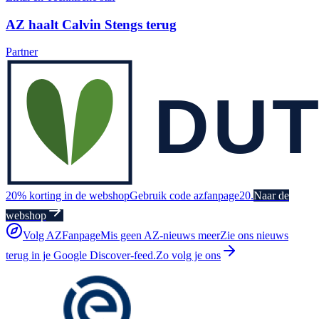
AZ haalt Calvin Stengs terug
Partner
20% korting in de webshop
Gebruik code azfanpage20.
Naar de
webshop
Volg AZFanpage
Mis geen AZ-nieuws meer
Zie ons nieuws
terug in je Google Discover-feed.
Zo volg je ons