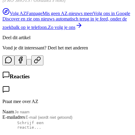
[PRO SHOTS / Gonzalez Photo]
Volg AZFanpage
Mis geen AZ-nieuws meer
Volg ons in Google
Discover en zie ons nieuws automatisch terug in je feed, onder de
zoekbalk op je telefoon.
Zo volg je ons
Deel dit artikel
Vond je dit interessant? Deel het met anderen
Reacties
Praat mee over AZ
Naam
E-mailadres