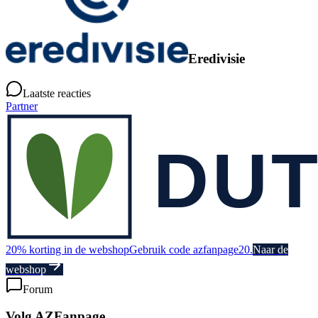
Eredivisie
Laatste reacties
Partner
20% korting in de webshop
Gebruik code azfanpage20.
Naar de
webshop
Forum
Volg AZFanpage