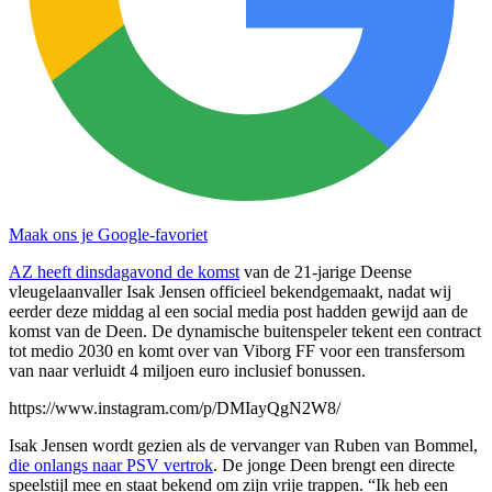
Maak ons je Google-favoriet
AZ heeft dinsdagavond de komst
van de 21-jarige Deense
vleugelaanvaller Isak Jensen officieel bekendgemaakt, nadat wij
eerder deze middag al een social media post hadden gewijd aan de
komst van de Deen. De dynamische buitenspeler tekent een contract
tot medio 2030 en komt over van Viborg FF voor een transfersom
van naar verluidt 4 miljoen euro inclusief bonussen.
https://www.instagram.com/p/DMIayQgN2W8/
Isak Jensen wordt gezien als de vervanger van Ruben van Bommel,
die onlangs naar PSV vertrok
. De jonge Deen brengt een directe
speelstijl mee en staat bekend om zijn vrije trappen. “Ik heb een