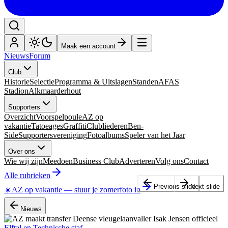
Maak een account
Nieuws
Forum
Club
Historie
Selectie
Programma & Uitslagen
Standen
AFAS
Stadion
Alkmaarderhout
Supporters
Overzicht
Voorspelpoule
AZ op
vakantie
Tatoeages
Graffiti
Clubliederen
Ben-
Side
Supportersvereniging
Fotoalbums
Speler van het Jaar
Over ons
Wie wij zijn
Meedoen
Business Club
Adverteren
Volg ons
Contact
Alle rubrieken
Previous slide
Next slide
☀️
AZ op vakantie
—
stuur je zomerfoto in
Nieuws
Elftal en Technische staf