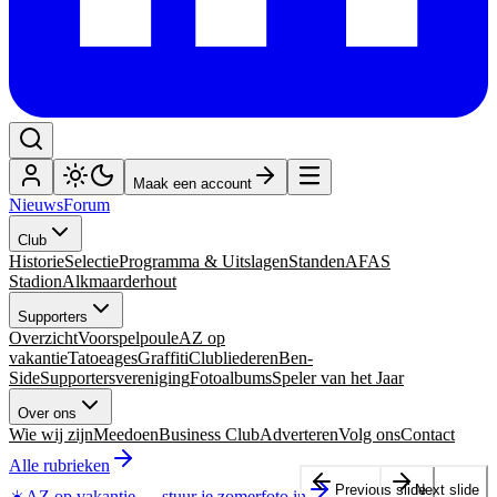
Maak een account
Nieuws
Forum
Club
Historie
Selectie
Programma & Uitslagen
Standen
AFAS
Stadion
Alkmaarderhout
Supporters
Overzicht
Voorspelpoule
AZ op
vakantie
Tatoeages
Graffiti
Clubliederen
Ben-
Side
Supportersvereniging
Fotoalbums
Speler van het Jaar
Over ons
Wie wij zijn
Meedoen
Business Club
Adverteren
Volg ons
Contact
Alle rubrieken
Previous slide
Next slide
☀️
AZ op vakantie
—
stuur je zomerfoto in