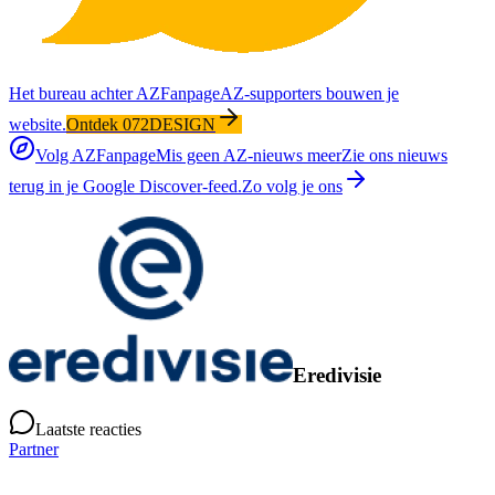
Het bureau achter AZFanpage
AZ-supporters bouwen je
website.
Ontdek 072DESIGN
Volg AZFanpage
Mis geen AZ-nieuws meer
Zie ons nieuws
terug in je Google Discover-feed.
Zo volg je ons
Eredivisie
Laatste reacties
Partner