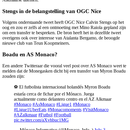
Stengs in de belangstelling van OGC Nice
Volgens onderstaande tweet heeft OGC Nice Calvin Stengs op het
oog en zou er zelfs al een ontmoeting met Mino Raiola gepland zijn
om een transfer te bespreken. De bron heeft het in dezelfde tweet
overigens ook over interesse van Atalanta Bergamo, de beoogde
nieuwe club van Teun Koopmeiners.
Boadu en AS Monaco?
Een andere Twitteraar die vooral veel post over AS Monaco weet te
melden dat de Monegasken dicht bij een transfer van Myron Boadu
zouden zijn:
⚽️ El futbolista internacional holandés Myron Boadu
estaría cerca de fichar por el Mónaco. Juega
actualmente como delantero centro en el AZ Alkmaar
#Monaco
#AsMonaco
#Ligue1
#Monaco
#Ligue1UberEats
#Monacomoments
#VisitMonaco
#AZalkmaar
#Futbol
#Football
pic.twitter.com/aXvhbuc1MG
— Mónaco Informativo (@Monaco_Info_)
July 3,