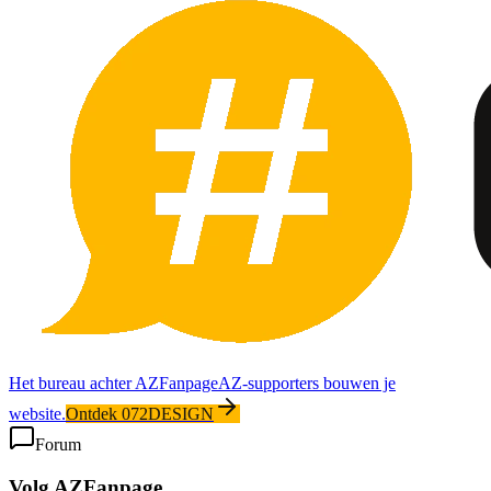
Het bureau achter AZFanpage
AZ-supporters bouwen je
website.
Ontdek 072DESIGN
Forum
Volg AZFanpage