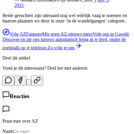
2021
Beide geruchten zijn uiteraard nog wel redelijk vaag te noemen en
daarom plaatsen we deze in onze ‘in de wandelgangen’ categorie.
Volg AZFanpage
Mis geen AZ-nieuws meer
Volg ons in Google
Discover en zie ons nieuws automatisch terug in je feed, onder de
zoekbalk op je telefoon.
Zo volg je ons
Deel dit artikel
Vond je dit interessant? Deel het met anderen
Reacties
Praat mee over AZ
Naam