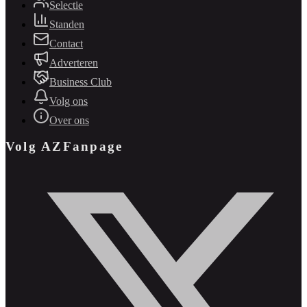
Selectie
Standen
Contact
Adverteren
Business Club
Volg ons
Over ons
Volg AZFanpage