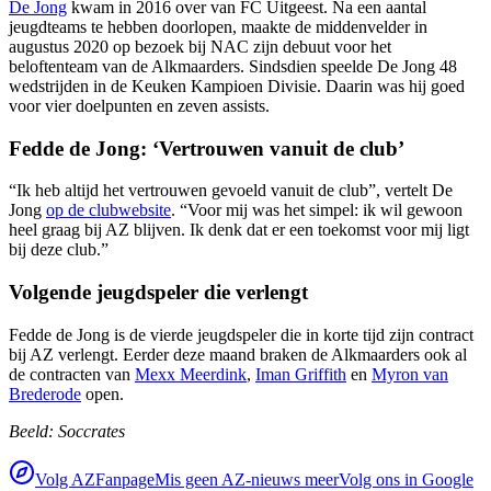
De Jong
kwam in 2016 over van FC Uitgeest. Na een aantal
jeugdteams te hebben doorlopen, maakte de middenvelder in
augustus 2020 op bezoek bij NAC zijn debuut voor het
beloftenteam van de Alkmaarders. Sindsdien speelde De Jong 48
wedstrijden in de Keuken Kampioen Divisie. Daarin was hij goed
voor vier doelpunten en zeven assists.
Fedde de Jong: ‘Vertrouwen vanuit de club’
“Ik heb altijd het vertrouwen gevoeld vanuit de club”, vertelt De
Jong
op de clubwebsite
. “Voor mij was het simpel: ik wil gewoon
heel graag bij AZ blijven. Ik denk dat er een toekomst voor mij ligt
bij deze club.”
Volgende jeugdspeler die verlengt
Fedde de Jong is de vierde jeugdspeler die in korte tijd zijn contract
bij AZ verlengt. Eerder deze maand braken de Alkmaarders ook al
de contracten van
Mexx Meerdink
,
Iman Griffith
en
Myron van
Brederode
open.
Beeld: Soccrates
Volg AZFanpage
Mis geen AZ-nieuws meer
Volg ons in Google