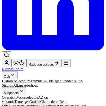
Maak een account
Nieuws
Forum
Club
Historie
Selectie
Programma & Uitslagen
Standen
AFAS
Stadion
Alkmaarderhout
Supporters
Overzicht
Voorspelpoule
AZ op
vakantie
Tatoeages
Graffiti
Clubliederen
Ben-
Side
Supportersvereniging
Fotoalbums
Speler van het Jaar