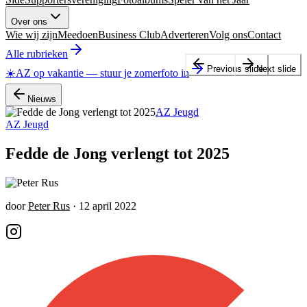
Over ons
Wie wij zijn
Meedoen
Business Club
Adverteren
Volg ons
Contact
Alle rubrieken
Previous slide
Next slide
☀️
AZ op vakantie
—
stuur je zomerfoto in
Nieuws
AZ Jeugd
AZ Jeugd
Fedde de Jong verlengt tot 2025
door
Peter Rus
·
12 april 2022