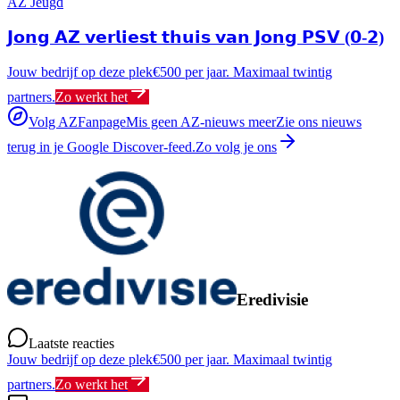
AZ Jeugd
𝗝𝗼𝗻𝗴 𝗔𝗭 𝘃𝗲𝗿𝗹𝗶𝗲𝘀𝘁 𝘁𝗵𝘂𝗶𝘀 𝘃𝗮𝗻 𝗝𝗼𝗻𝗴 𝗣𝗦𝗩 (𝟬-𝟮)
Jouw bedrijf op deze plek
€500 per jaar. Maximaal twintig
partners.
Zo werkt het
Volg AZFanpage
Mis geen AZ-nieuws meer
Zie ons nieuws
terug in je Google Discover-feed.
Zo volg je ons
Eredivisie
Laatste reacties
Jouw bedrijf op deze plek
€500 per jaar. Maximaal twintig
partners.
Zo werkt het