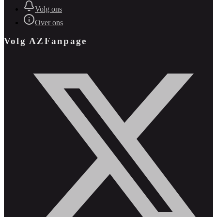
Volg ons
Over ons
Volg AZFanpage