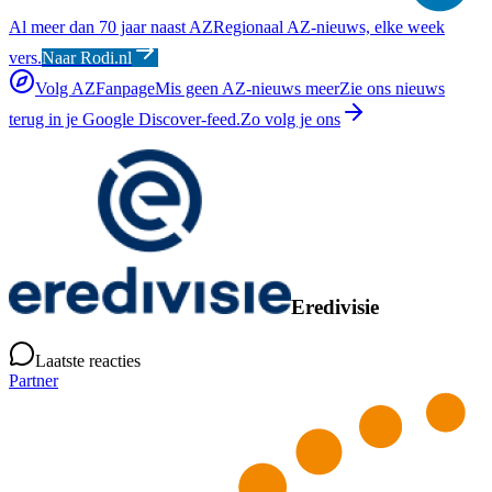
Al meer dan 70 jaar naast AZ
Regionaal AZ-nieuws, elke week
vers.
Naar Rodi.nl
Volg AZFanpage
Mis geen AZ-nieuws meer
Zie ons nieuws
terug in je Google Discover-feed.
Zo volg je ons
Eredivisie
Laatste reacties
Partner