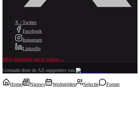
X / Twitter
Facebook
Instagram
LinkedIn
Meer manieren om te volgen →
Gemaakt door de AZ-supporters van
Home
Nieuws
Wedstrijden
Selectie
Forum