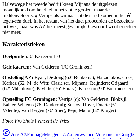
Halvewege het tweede bedrijf kreeg Mijnans de uitgelezen
mogelijkheid om het duel in het slot te gooien, maar de
middenvelder zag Verrips als winnaar uit de strijd komen in het één-
tegen-één duel. In het restant van het duel probeerden de bezoekers
het wel, maar was AZ het meest gevaarlijk. Gescoord werd er echter
niet meer.
Karakteristieken
Doelpunten:
6′ Karlsson 1-0
Gele kaarten:
Van Gelderen (FC Groningen)
Opstelling AZ:
Ryan; De Jong (62′ Beukema), Hatzidiakos, Goes,
Kerkez (62′ M. de Wit); Clasie (c), Mijnans, Reijnders; Odgaard
(62′ Mihailovic), Pavlidis (76′ Barasi), Karlsson (90′ Buurmeester)
Opstelling FC Groningen:
Verrips (c); Van Gelderen, Blokzijl,
Balker, Willems (76′ Dankerlui); Suslov, Hove, Duarte (61′
Valente); Van Bergen (76′ Sher), Pepi, Manu (82′ Krüger)
Foto: Pro Shots | Vincent de Vries
Volg AZFanpage
Mis geen AZ-nieuws meer
Volg ons in Google