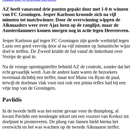
AZ heeft vanavond drie punten gepakt door met 1-0 te winnen
van FC Groningen. Jesper Karlsson kroonde zich na vijf
minuten tot matchwinner. Door de overwinning wippen de
Alkmaaders weer over Ajax heen op de ranglijst, maar de
Amsterdammers komen morgen nog in actie tegen Heerenveen.
Jesper Karlsson gaf tegen FC Groningen zijn goede wedstrijd tegen
Lazio een goed vervolg door al na vijf minuten op fantastische wijze
doel te treffen. De Zweed krulde de bal vanaf de linkerkant over
Verrips de goal in.
Na de vroege openingstreffer behield AZ de controle, zonder dat het
echt gevaarlijk werd. Aan de andere kant waren de bezoekers
tweemaal dichtbij een treffer, maar trof Manu via Ryan de paal,
terwijl de doelman vlak voor rust ook een prima reflex had bij een
vrije trap van de Groningers.
Pavlidis
In de tweede helft was het eerste gevaar voor de thuisploeg, al
kwam Pavlidis een teenlengte tekort om een voorzet van Kerkez tot
doelpunt te promoveren. De ploeg van Jansen hield hierna het
overwicht en het was wachten op de tweede Alkmaarse treffer.