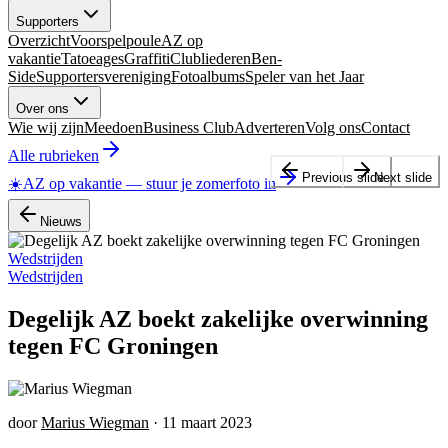
Supporters
Overzicht
Voorspelpoule
AZ op
vakantie
Tatoeages
Graffiti
Clubliederen
Ben-
Side
Supportersvereniging
Fotoalbums
Speler van het Jaar
Over ons
Wie wij zijn
Meedoen
Business Club
Adverteren
Volg ons
Contact
Alle rubrieken
Previous slide
Next slide
☀️
AZ op vakantie
—
stuur je zomerfoto in
Nieuws
Wedstrijden
Wedstrijden
Degelijk AZ boekt zakelijke overwinning
tegen FC Groningen
door
Marius Wiegman
·
11 maart 2023