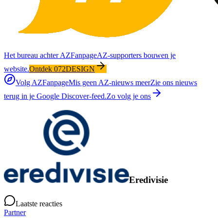
Het bureau achter AZFanpage
AZ-supporters bouwen je
website.
Ontdek 072DESIGN
Volg AZFanpage
Mis geen AZ-nieuws meer
Zie ons nieuws
terug in je Google Discover-feed.
Zo volg je ons
Eredivisie
Laatste reacties
Partner