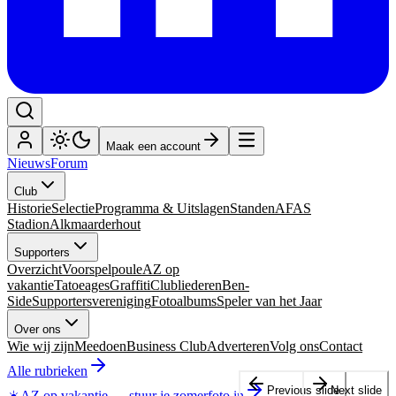
Maak een account
Nieuws
Forum
Club
Historie
Selectie
Programma & Uitslagen
Standen
AFAS
Stadion
Alkmaarderhout
Supporters
Overzicht
Voorspelpoule
AZ op
vakantie
Tatoeages
Graffiti
Clubliederen
Ben-
Side
Supportersvereniging
Fotoalbums
Speler van het Jaar
Over ons
Wie wij zijn
Meedoen
Business Club
Adverteren
Volg ons
Contact
Alle rubrieken
Previous slide
Next slide
☀️
AZ op vakantie
—
stuur je zomerfoto in