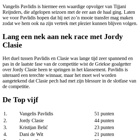
Vangelis Pavlidis is hiermee een waardige opvolger van Tijjani
Reijnders, die afgelopen seizoen met de eer aan de haal ging. Laten
we voor Pavlidis hopen dat hij net zo’n mooie transfer mag maken
zodat we hem ook na zijn vertrek met plezier kunnen blijven volgen.
Lang een nek aan nek race met Jordy
Clasie
Het duel tussen Pavlidis en Clasie was lange tijd zeer spannend en
pas in de laatste fase van de competitie wist de Griekse goalgetter
over Jordy Clasie heen te springen in het klassement. Pavlidis is
uiteraard een terechte winnaar, maar het moet wel worden
aangetekend dat Clasie pech had met zijn blessure in de slotfase van
de competitie.
De Top vijf
1.
Vangelis Pavlidis
51 punten
2.
Jordy Clasie
44 punten
3.
Kristijan Belić
23 punten
4.
Dani de Wit
21 punten