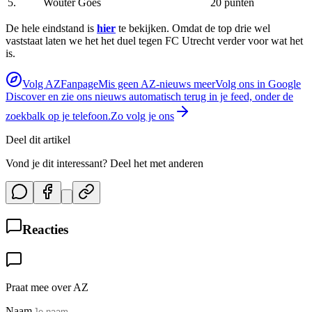
5.
Wouter Goes
20 punten
De hele eindstand is
hier
te bekijken. Omdat de top drie wel
vaststaat laten we het het duel tegen FC Utrecht verder voor wat het
is.
Volg AZFanpage
Mis geen AZ-nieuws meer
Volg ons in Google
Discover en zie ons nieuws automatisch terug in je feed, onder de
zoekbalk op je telefoon.
Zo volg je ons
Deel dit artikel
Vond je dit interessant? Deel het met anderen
Reacties
Praat mee over AZ
Naam