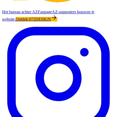
Het bureau achter AZFanpage
AZ-supporters bouwen je
website.
Ontdek 072DESIGN