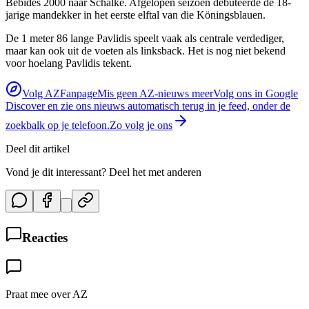
Bebides 2000 naar Schalke. Afgelopen seizoen debuteerde de 18-
jarige mandekker in het eerste elftal van die Köningsblauen.
De 1 meter 86 lange Pavlidis speelt vaak als centrale verdediger,
maar kan ook uit de voeten als linksback. Het is nog niet bekend
voor hoelang Pavlidis tekent.
Volg AZFanpage
Mis geen AZ-nieuws meer
Volg ons in Google
Discover en zie ons nieuws automatisch terug in je feed, onder de
zoekbalk op je telefoon.
Zo volg je ons
Deel dit artikel
Vond je dit interessant? Deel het met anderen
Reacties
Praat mee over AZ