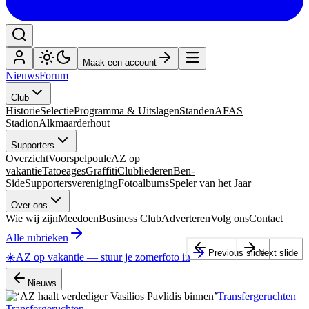
Maak een account
Nieuws
Forum
Club
Historie
Selectie
Programma & Uitslagen
Standen
AFAS
Stadion
Alkmaarderhout
Supporters
Overzicht
Voorspelpoule
AZ op
vakantie
Tatoeages
Graffiti
Clubliederen
Ben-
Side
Supportersvereniging
Fotoalbums
Speler van het Jaar
Over ons
Wie wij zijn
Meedoen
Business Club
Adverteren
Volg ons
Contact
Alle rubrieken
Previous slide
Next slide
☀️
AZ op vakantie
—
stuur je zomerfoto in
Nieuws
Transfergeruchten
Transfergeruchten