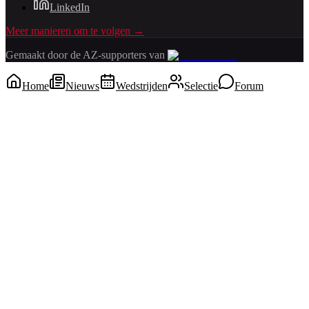
LinkedIn
Meer manieren om te volgen →
Gemaakt door de AZ-supporters van
Home
Nieuws
Wedstrijden
Selectie
Forum