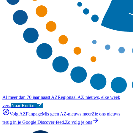
Al meer dan 70 jaar naast AZ
Regionaal AZ-nieuws, elke week
vers.
Naar Rodi.nl
Volg AZFanpage
Mis geen AZ-nieuws meer
Zie ons nieuws
terug in je Google Discover-feed.
Zo volg je ons