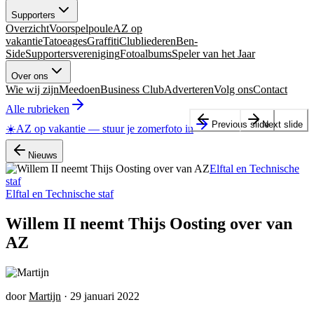
Supporters
Overzicht
Voorspelpoule
AZ op
vakantie
Tatoeages
Graffiti
Clubliederen
Ben-
Side
Supportersvereniging
Fotoalbums
Speler van het Jaar
Over ons
Wie wij zijn
Meedoen
Business Club
Adverteren
Volg ons
Contact
Alle rubrieken
Previous slide
Next slide
☀️
AZ op vakantie
—
stuur je zomerfoto in
Nieuws
Elftal en Technische
staf
Elftal en Technische staf
Willem II neemt Thijs Oosting over van
AZ
door
Martijn
·
29 januari 2022