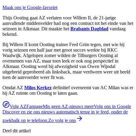
Maak ons je Google-favoriet
Thijs Oosting gaat AZ verlaten voor Willem II, de 21-jarige
aanvallende middenvelder had nog een contract tot het einde van het
seizoen in Alkmaar. Dit maakte het
Brabants Dagblad
vandaag
bekend.
Bij Willem II komt Oosting trainer Fred Grim tegen, met wie hij
vorig seizoen een half jaar met groot succes werkte bij RKC
Waalwijk. Afgelopen zomer wilden de Tilburgers Oosting al
overnemen van AZ, maar toen leek er ook nog perspectief in
Alkmaar. Oosting werd bij afwezigheid van Owen Wijndal
uitgebreid geprobeerd als linksback, maar verdween weer uit beeld
toen de aanvoerder weer fit was.
Omdat AZ
Milos Kerkez
definitief overneemt van AC Milan was er
bij AZ ruimte om Oosting te laten gaan.
Volg AZFanpage
Mis geen AZ-nieuws meer
Volg ons in Google
Discover en zie ons nieuws automatisch terug in je feed, onder de
zoekbalk op je telefoon.
Zo volg je ons
Deel dit artikel