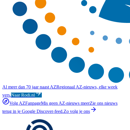
Al meer dan 70 jaar naast AZ
Regionaal AZ-nieuws, elke week
vers.
Naar Rodi.nl
Volg AZFanpage
Mis geen AZ-nieuws meer
Zie ons nieuws
terug in je Google Discover-feed.
Zo volg je ons