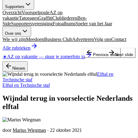
Supporters
Overzicht
Voorspelpoule
AZ op
vakantie
Tatoeages
Graffiti
Clubliederen
Ben-
Side
Supportersvereniging
Fotoalbums
Speler van het Jaar
Over ons
Wie wij zijn
Meedoen
Business Club
Adverteren
Volg ons
Contact
Alle rubrieken
Previous slide
Next slide
☀️
AZ op vakantie
—
stuur je zomerfoto in
Nieuws
Elftal en
Technische staf
Elftal en Technische staf
Wijndal terug in voorselectie Nederlands
elftal
door
Marius Wiegman
·
22 oktober 2021