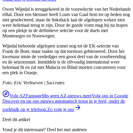
Owen Wijndal is teruggekeerd in de voorselectie van het Nederlands
elftal. Door een blessure heeft Louis van Gaal hem tot op heden nog
niet geselecteerd, maar de linksback laat de afgelopen weken zien
weer helemaal terug te zijn. Door de goede vorm mag hij nu hopen
op een plekje in de definitieve selectie voor de duels met
Montenegro en Noorwegen.
Wijndal behoorde afgelopen zomer nog tot de EK-selectie van
Frank de Boer, maar raakte op dat toernooi geblesseerd. Door het
kwetsuur miste de verdediger een groot deel van de voorbereiding
en de seizoenstart. Inmiddels is de elfvoudig international weer
helemaal fit en zal met Malacia en Blind moeten concurreren voor
een plek in Oranje.
Foto: Eric Verhoeven | Soccrates
Volg AZFanpage
Mis geen AZ-nieuws meer
Volg ons in Google
Discover en zie ons nieuws automatisch terug in je feed, onder de
zoekbalk op je telefoon.
Zo volg je ons
Deel dit artikel
Vond je dit interessant? Deel het met anderen