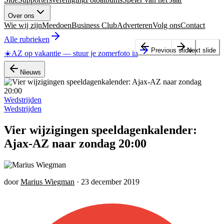
Over ons
Wie wij zijn
Meedoen
Business Club
Adverteren
Volg ons
Contact
Alle rubrieken
Previous slide
Next slide
☀️
AZ op vakantie
—
stuur je zomerfoto in
Nieuws
Wedstrijden
Wedstrijden
Vier wijzigingen speeldagenkalender:
Ajax-AZ naar zondag 20:00
door
Marius Wiegman
·
23 december 2019