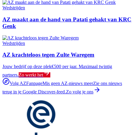
Wedstrijden
AZ maakt aan de hand van Patati gehakt van KRC
Genk
Wedstrijden
AZ krachteloos tegen Zulte Waregem
Jouw bedrijf op deze plek
€500 per jaar. Maximaal twintig
partners.
Zo werkt het
Volg AZFanpage
Mis geen AZ-nieuws meer
Zie ons nieuws
terug in je Google Discover-feed.
Zo volg je ons