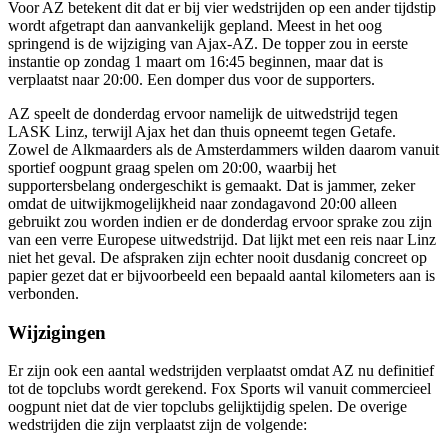
Voor AZ betekent dit dat er bij vier wedstrijden op een ander tijdstip
wordt afgetrapt dan aanvankelijk gepland. Meest in het oog
springend is de wijziging van Ajax-AZ. De topper zou in eerste
instantie op zondag 1 maart om 16:45 beginnen, maar dat is
verplaatst naar 20:00. Een domper dus voor de supporters.
AZ speelt de donderdag ervoor namelijk de uitwedstrijd tegen
LASK Linz, terwijl Ajax het dan thuis opneemt tegen Getafe.
Zowel de Alkmaarders als de Amsterdammers wilden daarom vanuit
sportief oogpunt graag spelen om 20:00, waarbij het
supportersbelang ondergeschikt is gemaakt. Dat is jammer, zeker
omdat de uitwijkmogelijkheid naar zondagavond 20:00 alleen
gebruikt zou worden indien er de donderdag ervoor sprake zou zijn
van een verre Europese uitwedstrijd. Dat lijkt met een reis naar Linz
niet het geval. De afspraken zijn echter nooit dusdanig concreet op
papier gezet dat er bijvoorbeeld een bepaald aantal kilometers aan is
verbonden.
Wijzigingen
Er zijn ook een aantal wedstrijden verplaatst omdat AZ nu definitief
tot de topclubs wordt gerekend. Fox Sports wil vanuit commercieel
oogpunt niet dat de vier topclubs gelijktijdig spelen. De overige
wedstrijden die zijn verplaatst zijn de volgende: