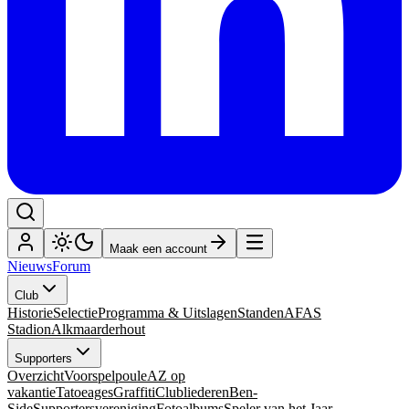
Maak een account
Nieuws
Forum
Club
Historie
Selectie
Programma & Uitslagen
Standen
AFAS
Stadion
Alkmaarderhout
Supporters
Overzicht
Voorspelpoule
AZ op
vakantie
Tatoeages
Graffiti
Clubliederen
Ben-
Side
Supportersvereniging
Fotoalbums
Speler van het Jaar