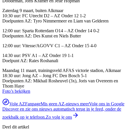
Doodeman, Joris Kramer en Jelle Hopman
Zaterdag 9 maart, buiten Alkmaar
10:30 uur: FC Utrecht D2 – AZ Onder 12 1-2
Doelpunten AZ: Tyro Nimmermeer en Liam van Gelderen
12:00 uur: Sparta Rotterdam O14 – AZ Onder 14 0-2
Doelpunten AZ: Des Kunst en Niels Butter
12:00 uur: Vitesse/AGOVV C1 – AZ Onder 15 4-0
14:30 uur: PSV A1 – AZ Onder 19 1-1
Doelpunt AZ: Raies Roshanali
Maandag 11 maart, trainingsveld AFAS victorie stadion, Alkmaar
18:30 uur: Jong AZ – Jong FC Den Bosch 5-1
Doelpunten AZ: Mikhail Rosheuvel (3x), Joris van Overeem en
Thom Haye
Foto’s bekijken
Volg AZFanpage
Mis geen AZ-nieuws meer
Volg ons in Google
Discover en zie ons nieuws automatisch terug in je feed, onder de
zoekbalk op je telefoon.
Zo volg je ons
Deel dit artikel