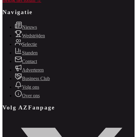
Bekijk het forum →
Navigatie
Nieuws
Wedstrijden
Selectie
Standen
Contact
Adverteren
Business Club
Volg ons
Over ons
Volg AZFanpage