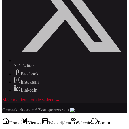
X / Twitter
Facebook
Instagram
LinkedIn
Meer manieren om te volgen →
Gemaakt door de AZ-supporters van
Home
Nieuws
Wedstrijden
Selectie
Forum