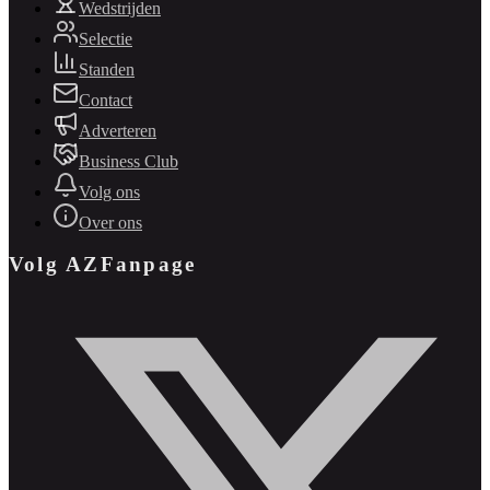
Wedstrijden
Selectie
Standen
Contact
Adverteren
Business Club
Volg ons
Over ons
Volg AZFanpage