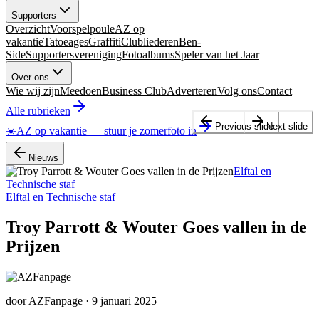
Supporters
Overzicht
Voorspelpoule
AZ op
vakantie
Tatoeages
Graffiti
Clubliederen
Ben-
Side
Supportersvereniging
Fotoalbums
Speler van het Jaar
Over ons
Wie wij zijn
Meedoen
Business Club
Adverteren
Volg ons
Contact
Alle rubrieken
Previous slide
Next slide
☀️
AZ op vakantie
—
stuur je zomerfoto in
Nieuws
Elftal en
Technische staf
Elftal en Technische staf
Troy Parrott & Wouter Goes vallen in de
Prijzen
door
AZFanpage
·
9 januari 2025