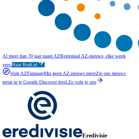
Al meer dan 70 jaar naast AZ
Regionaal AZ-nieuws, elke week
vers.
Naar Rodi.nl
Volg AZFanpage
Mis geen AZ-nieuws meer
Zie ons nieuws
terug in je Google Discover-feed.
Zo volg je ons
Eredivisie