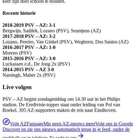
keer zijn doel schoon te houden.
Recente historie
2018-2019 PSV – AZ: 3-1
Bergwijn, Sadilek, Lozano (PSV), Seuntjens (AZ)
2017-2018 PSV – AZ: 3-2
Lozano, Pereiro, Van Ginkel (PSV), Weghorst, Dos Santos (AZ)
2016-2017 PSV – AZ: 1-0
Moreno (PSV)
2015-2016 PSV – AZ: 3-0
Luckassen e.d., De Jong 2x (PSV)
2014-2015 PSV – AZ 3-0
Narsingh, Maher 2x (PSV)
Live volgen
PSV – AZ begint zondagmiddag om 14.30 uur in het Philips
stadion. De Eredivisie-topper staat onder leiding van Pol van
Boekel. 395 AZ-supporters maken de reis naar Eindhoven.
Volg AZFanpage
Mis geen AZ-nieuws meer
Volg ons in Google
Discover en zie ons nieuws automatisch terug in je feed, onder de
zoekbalk op je telefoon.
Zo volg je ons