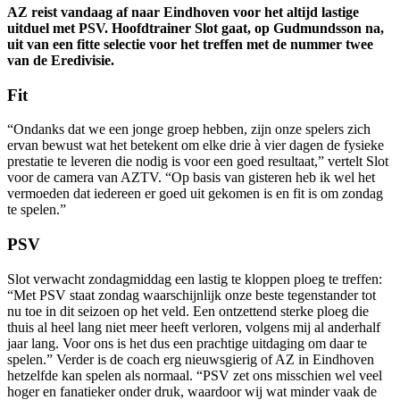
AZ reist vandaag af naar Eindhoven voor het altijd lastige
uitduel met PSV. Hoofdtrainer Slot gaat, op Gudmundsson na,
uit van een fitte selectie voor het treffen met de nummer twee
van de Eredivisie.
Fit
“Ondanks dat we een jonge groep hebben, zijn onze spelers zich
ervan bewust wat het betekent om elke drie à vier dagen de fysieke
prestatie te leveren die nodig is voor een goed resultaat,” vertelt Slot
voor de camera van AZTV. “Op basis van gisteren heb ik wel het
vermoeden dat iedereen er goed uit gekomen is en fit is om zondag
te spelen.”
PSV
Slot verwacht zondagmiddag een lastig te kloppen ploeg te treffen:
“Met PSV staat zondag waarschijnlijk onze beste tegenstander tot
nu toe in dit seizoen op het veld. Een ontzettend sterke ploeg die
thuis al heel lang niet meer heeft verloren, volgens mij al anderhalf
jaar lang. Voor ons is het dus een prachtige uitdaging om daar te
spelen.” Verder is de coach erg nieuwsgierig of AZ in Eindhoven
hetzelfde kan spelen als normaal. “PSV zet ons misschien wel veel
hoger en fanatieker onder druk, waardoor wij wat minder vaak de