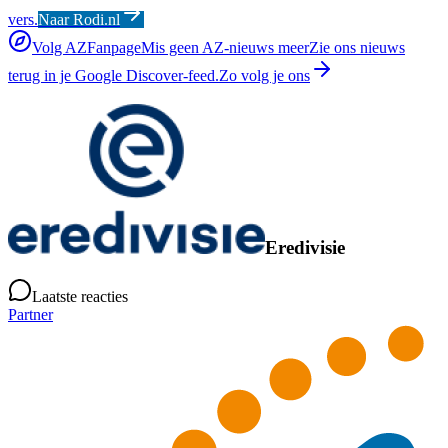
vers.
Naar Rodi.nl
Volg AZFanpage
Mis geen AZ-nieuws meer
Zie ons nieuws
terug in je Google Discover-feed.
Zo volg je ons
Eredivisie
Laatste reacties
Partner