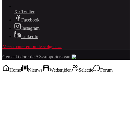
X / Twitter
Facebook
Instagram
LinkedIn
Meer manieren om te volgen →
Gemaakt door de AZ-supporters van
Home
Nieuws
Wedstrijden
Selectie
Forum