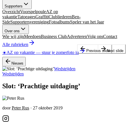
Supporters
Overzicht
Voorspelpoule
AZ op
vakantie
Tatoeages
Graffiti
Clubliederen
Ben-
Side
Supportersvereniging
Fotoalbums
Speler van het Jaar
Over ons
Wie wij zijn
Meedoen
Business Club
Adverteren
Volg ons
Contact
Alle rubrieken
Previous slide
Next slide
☀️
AZ op vakantie
—
stuur je zomerfoto in
Nieuws
Wedstrijden
Wedstrijden
Slot: ‘Prachtige uitdaging’
door
Peter Rus
·
27 oktober 2019