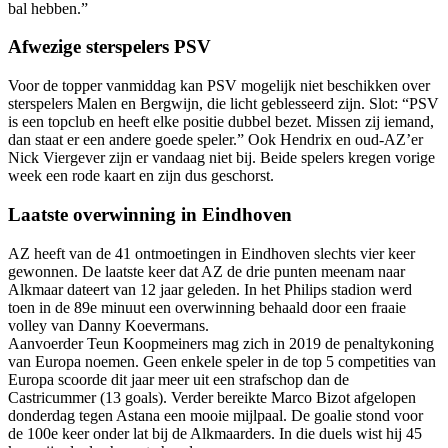
bal hebben.”
Afwezige sterspelers PSV
Voor de topper vanmiddag kan PSV mogelijk niet beschikken over
sterspelers Malen en Bergwijn, die licht geblesseerd zijn. Slot: “PSV
is een topclub en heeft elke positie dubbel bezet. Missen zij iemand,
dan staat er een andere goede speler.” Ook Hendrix en oud-AZ’er
Nick Viergever zijn er vandaag niet bij. Beide spelers kregen vorige
week een rode kaart en zijn dus geschorst.
Laatste overwinning in Eindhoven
AZ heeft van de 41 ontmoetingen in Eindhoven slechts vier keer
gewonnen. De laatste keer dat AZ de drie punten meenam naar
Alkmaar dateert van 12 jaar geleden. In het Philips stadion werd
toen in de 89e minuut een overwinning behaald door een fraaie
volley van Danny Koevermans.
Aanvoerder Teun Koopmeiners mag zich in 2019 de penaltykoning
van Europa noemen. Geen enkele speler in de top 5 competities van
Europa scoorde dit jaar meer uit een strafschop dan de
Castricummer (13 goals). Verder bereikte Marco Bizot afgelopen
donderdag tegen Astana een mooie mijlpaal. De goalie stond voor
de 100e keer onder lat bij de Alkmaarders. In die duels wist hij 45