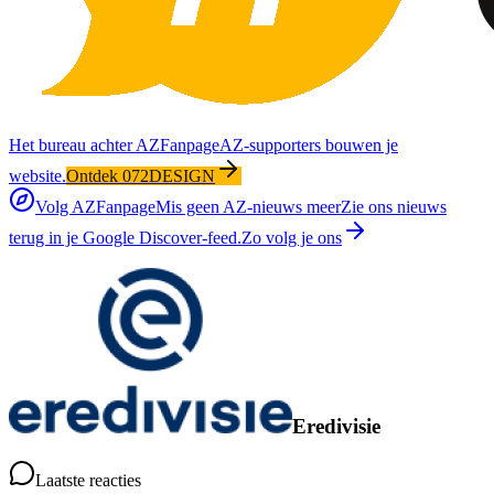
Het bureau achter AZFanpage
AZ-supporters bouwen je
website.
Ontdek 072DESIGN
Volg AZFanpage
Mis geen AZ-nieuws meer
Zie ons nieuws
terug in je Google Discover-feed.
Zo volg je ons
Eredivisie
Laatste reacties