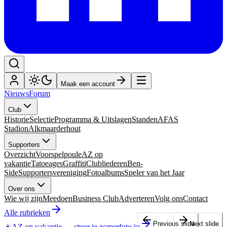
Maak een account
Nieuws
Forum
Club
Historie
Selectie
Programma & Uitslagen
Standen
AFAS
Stadion
Alkmaarderhout
Supporters
Overzicht
Voorspelpoule
AZ op
vakantie
Tatoeages
Graffiti
Clubliederen
Ben-
Side
Supportersvereniging
Fotoalbums
Speler van het Jaar
Over ons
Wie wij zijn
Meedoen
Business Club
Adverteren
Volg ons
Contact
Alle rubrieken
Previous slide
Next slide
☀️
AZ op vakantie
—
stuur je zomerfoto in