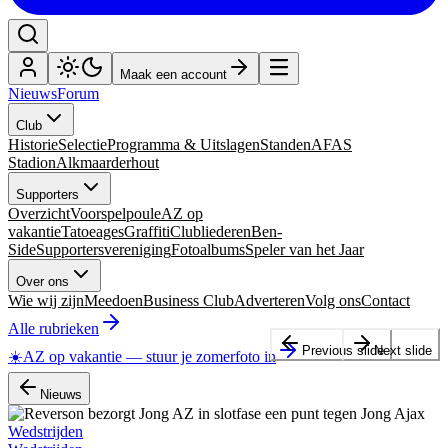
Maak een account
Nieuws
Forum
Club
Historie
Selectie
Programma & Uitslagen
Standen
AFAS
Stadion
Alkmaarderhout
Supporters
Overzicht
Voorspelpoule
AZ op
vakantie
Tatoeages
Graffiti
Clubliederen
Ben-
Side
Supportersvereniging
Fotoalbums
Speler van het Jaar
Over ons
Wie wij zijn
Meedoen
Business Club
Adverteren
Volg ons
Contact
Alle rubrieken
Previous slide
Next slide
☀️
AZ op vakantie
—
stuur je zomerfoto in
Nieuws
Wedstrijden