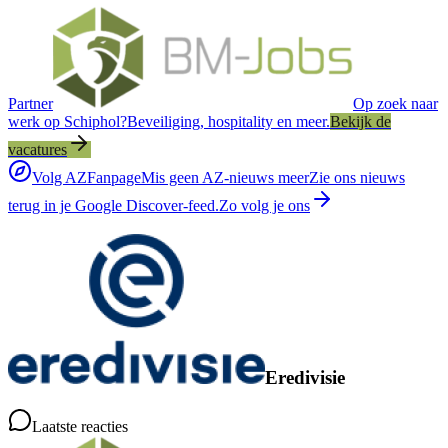
Partner
Op zoek naar
werk op Schiphol?
Beveiliging, hospitality en meer.
Bekijk de
vacatures
Volg AZFanpage
Mis geen AZ-nieuws meer
Zie ons nieuws
terug in je Google Discover-feed.
Zo volg je ons
Eredivisie
Laatste reacties