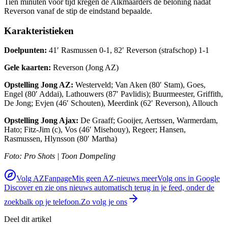
Tien minuten voor tijd kregen de Alkmaarders de beloning nadat
Reverson vanaf de stip de eindstand bepaalde.
Karakteristieken
Doelpunten:
41′ Rasmussen 0-1, 82′ Reverson (strafschop) 1-1
Gele kaarten:
Reverson (Jong AZ)
Opstelling Jong AZ:
Westerveld; Van Aken (80′ Stam), Goes,
Engel (80′ Addai), Lathouwers (87′ Pavlidis); Buurmeester, Griffith,
De Jong; Evjen (46′ Schouten), Meerdink (62′ Reverson), Allouch
Opstelling Jong Ajax:
De Graaff; Gooijer, Aertssen, Warmerdam,
Hato; Fitz-Jim (c), Vos (46′ Misehouy), Regeer; Hansen,
Rasmussen, Hlynsson (80′ Martha)
Foto: Pro Shots | Toon Dompeling
Volg AZFanpage
Mis geen AZ-nieuws meer
Volg ons in Google
Discover en zie ons nieuws automatisch terug in je feed, onder de
zoekbalk op je telefoon.
Zo volg je ons
Deel dit artikel