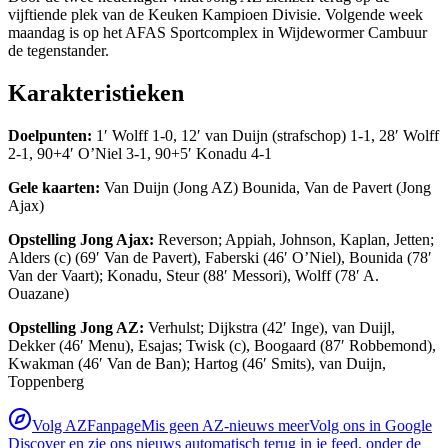
vijftiende plek van de Keuken Kampioen Divisie. Volgende week
maandag is op het AFAS Sportcomplex in Wijdewormer Cambuur
de tegenstander.
Karakteristieken
Doelpunten:
1′ Wolff 1-0, 12′ van Duijn (strafschop) 1-1, 28′ Wolff
2-1, 90+4′ O’Niel 3-1, 90+5′ Konadu 4-1
Gele kaarten:
Van Duijn (Jong AZ) Bounida, Van de Pavert (Jong
Ajax)
Opstelling Jong Ajax:
Reverson; Appiah, Johnson, Kaplan, Jetten;
Alders (c) (69′ Van de Pavert), Faberski (46′ O’Niel), Bounida (78′
Van der Vaart); Konadu, Steur (88′ Messori), Wolff (78′ A.
Ouazane)
Opstelling Jong AZ:
Verhulst; Dijkstra (42′ Inge), van Duijl,
Dekker (46′ Menu), Esajas; Twisk (c), Boogaard (87′ Robbemond),
Kwakman (46′ Van de Ban); Hartog (46′ Smits), van Duijn,
Toppenberg
Volg AZFanpage
Mis geen AZ-nieuws meer
Volg ons in Google
Discover en zie ons nieuws automatisch terug in je feed, onder de