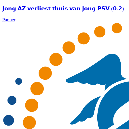
𝗝𝗼𝗻𝗴 𝗔𝗭 𝘃𝗲𝗿𝗹𝗶𝗲𝘀𝘁 𝘁𝗵𝘂𝗶𝘀 𝘃𝗮𝗻 𝗝𝗼𝗻𝗴 𝗣𝗦𝗩 (𝟬-𝟮)
Partner