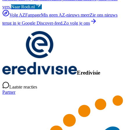
vers.
Naar Rodi.nl
Volg AZFanpage
Mis geen AZ-nieuws meer
Zie ons nieuws
terug in je Google Discover-feed.
Zo volg je ons
Eredivisie
Laatste reacties
Partner