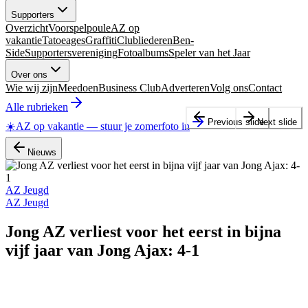
Supporters
Overzicht
Voorspelpoule
AZ op
vakantie
Tatoeages
Graffiti
Clubliederen
Ben-
Side
Supportersvereniging
Fotoalbums
Speler van het Jaar
Over ons
Wie wij zijn
Meedoen
Business Club
Adverteren
Volg ons
Contact
Alle rubrieken
Previous slide
Next slide
☀️
AZ op vakantie
—
stuur je zomerfoto in
Nieuws
AZ Jeugd
AZ Jeugd
Jong AZ verliest voor het eerst in bijna
vijf jaar van Jong Ajax: 4-1