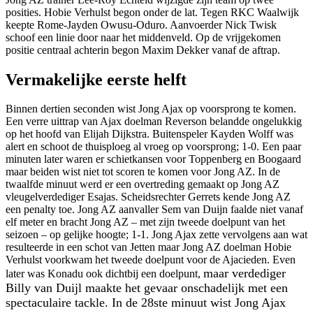
posities. Hobie Verhulst begon onder de lat. Tegen RKC Waalwijk
keepte Rome-Jayden Owusu-Oduro. Aanvoerder Nick Twisk
schoof een linie door naar het middenveld. Op de vrijgekomen
positie centraal achterin begon Maxim Dekker vanaf de aftrap.
Vermakelijke eerste helft
Binnen dertien seconden wist Jong Ajax op voorsprong te komen.
Een verre uittrap van Ajax doelman Reverson belandde ongelukkig
op het hoofd van Elijah Dijkstra. Buitenspeler Kayden Wolff was
alert en schoot de thuisploeg al vroeg op voorsprong; 1-0. Een paar
minuten later waren er schietkansen voor Toppenberg en Boogaard
maar beiden wist niet tot scoren te komen voor Jong AZ. In de
twaalfde minuut werd er een overtreding gemaakt op Jong AZ
vleugelverdediger Esajas. Scheidsrechter Gerrets kende Jong AZ
een penalty toe. Jong AZ aanvaller Sem van Duijn faalde niet vanaf
elf meter en bracht Jong AZ – met zijn tweede doelpunt van het
seizoen – op gelijke hoogte; 1-1. Jong Ajax zette vervolgens aan wat
resulteerde in een schot van Jetten maar Jong AZ doelman Hobie
Verhulst voorkwam het tweede doelpunt voor de Ajacieden. Even
maar verdediger
later was Konadu ook dichtbij een doelpunt,
Billy van Duijl maakte het gevaar onschadelijk met een
spectaculaire tackle. In de 28ste minuut wist Jong Ajax