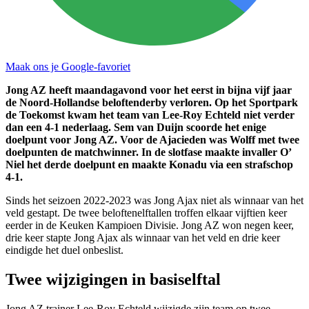
Maak ons je Google-favoriet
Jong AZ heeft maandagavond voor het eerst in bijna vijf jaar
de Noord-Hollandse beloftenderby verloren. Op het Sportpark
de Toekomst kwam het team van Lee-Roy Echteld niet verder
dan een 4-1 nederlaag. Sem van Duijn scoorde het enige
doelpunt voor Jong AZ. Voor de Ajacieden was Wolff met twee
doelpunten de matchwinner. In de slotfase maakte invaller O’
Niel het derde doelpunt en maakte Konadu via een strafschop
4-1.
Sinds het seizoen 2022-2023 was Jong Ajax niet als winnaar van het
veld gestapt. De twee beloftenelftallen troffen elkaar vijftien keer
eerder in de Keuken Kampioen Divisie. Jong AZ won negen keer,
drie keer stapte Jong Ajax als winnaar van het veld en drie keer
eindigde het duel onbeslist.
Twee wijzigingen in basiselftal
Jong AZ trainer Lee-Roy Echteld wijzigde zijn team op twee