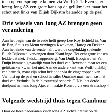
toch op voorsprong te komen via Wolff; 2-1. Even later
kreeg Jong AZ een grote kans op de gelijkmaker maar het
schot met links van Elijah Dijkstra belandde op de paal.
Drie wissels van Jong AZ brengen geen
verandering
Aan het begin van de tweede helft greep Lee-Roy Echteld in. Van
de Ban, Smits en Menu vervingen Kwakman, Hartog en Dekker.
Aan het einde van de eerste helft werd de ongelukkig spelende
Elijah Dijkstra al vervangen door Kiani Inge. Tot echt grote kansen
leidde dat niet. Twisk, Toppenberg, Van Duijl, Boogaard en Van
Duijn kwamen gevaarlijk voor het doel van Reverson maar tot een
gelijkmaker kwam het niet. Aan de andere kant was Wolff dichtbij
een hattrick, maar zijn schot belandde via de vingertoppen van
Verhulst op de paal en schoot invaller Ouazane maar net naast het
doel van Verhulst. In de blessuretijd scoorde O’Niel het derde
doelpunt namens Jong Ajax en maakte Konadu via een strafschop 4-
1.
Volgende wedstrijd thuis tegen Cambuur
Door de twee nederlagen vindt Jong AZ zichzelf terug op de