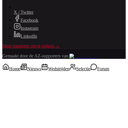
X / Twitter
Facebook
Instagram
LinkedIn
Meer manieren om te volgen →
Gemaakt door de AZ-supporters van
Home
Nieuws
Wedstrijden
Selectie
Forum