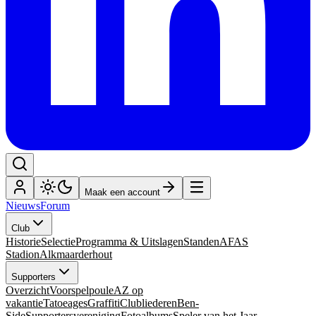
Maak een account
Nieuws
Forum
Club
Historie
Selectie
Programma & Uitslagen
Standen
AFAS
Stadion
Alkmaarderhout
Supporters
Overzicht
Voorspelpoule
AZ op
vakantie
Tatoeages
Graffiti
Clubliederen
Ben-
Side
Supportersvereniging
Fotoalbums
Speler van het Jaar