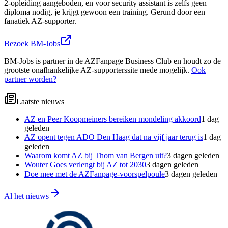
2-opleiding aangeboden, en voor security assistant is zelfs geen
diploma nodig, je krijgt gewoon een training. Gerund door een
fanatiek AZ-supporter.
Bezoek
BM-Jobs
BM-Jobs
is partner in de AZFanpage Business Club en houdt zo de
grootste onafhankelijke AZ-supporterssite mede mogelijk.
Ook
partner worden?
Laatste nieuws
AZ en Peer Koopmeiners bereiken mondeling akkoord
1 dag
geleden
AZ opent tegen ADO Den Haag dat na vijf jaar terug is
1 dag
geleden
Waarom komt AZ bij Thom van Bergen uit?
3 dagen geleden
Wouter Goes verlengt bij AZ tot 2030
3 dagen geleden
Doe mee met de AZFanpage-voorspelpoule
3 dagen geleden
Al het nieuws