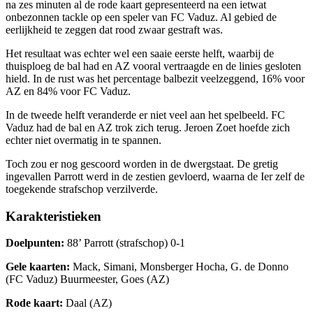
na zes minuten al de rode kaart gepresenteerd na een ietwat
onbezonnen tackle op een speler van FC Vaduz. Al gebied de
eerlijkheid te zeggen dat rood zwaar gestraft was.
Het resultaat was echter wel een saaie eerste helft, waarbij de
thuisploeg de bal had en AZ vooral vertraagde en de linies gesloten
hield. In de rust was het percentage balbezit veelzeggend, 16% voor
AZ en 84% voor FC Vaduz.
In de tweede helft veranderde er niet veel aan het spelbeeld. FC
Vaduz had de bal en AZ trok zich terug. Jeroen Zoet hoefde zich
echter niet overmatig in te spannen.
Toch zou er nog gescoord worden in de dwergstaat. De gretig
ingevallen Parrott werd in de zestien gevloerd, waarna de Ier zelf de
toegekende strafschop verzilverde.
Karakteristieken
Doelpunten:
88’ Parrott (strafschop) 0-1
Gele kaarten:
Mack, Simani, Monsberger Hocha, G. de Donno
(FC Vaduz) Buurmeester, Goes (AZ)
Rode kaart:
Daal (AZ)