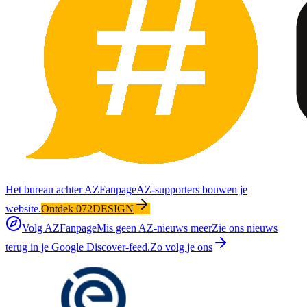
Het bureau achter AZFanpage
AZ-supporters bouwen je
website.
Ontdek 072DESIGN
Volg AZFanpage
Mis geen AZ-nieuws meer
Zie ons nieuws
terug in je Google Discover-feed.
Zo volg je ons