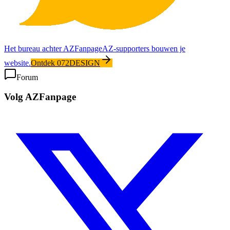
Het bureau achter AZFanpage
AZ-supporters bouwen je
website.
Ontdek 072DESIGN
Forum
Volg AZFanpage