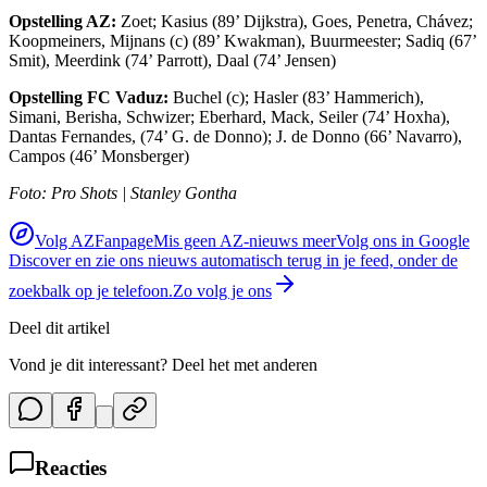
Opstelling AZ:
Zoet; Kasius (89’ Dijkstra), Goes, Penetra, Chávez;
Koopmeiners, Mijnans (c) (89’ Kwakman), Buurmeester; Sadiq (67’
Smit), Meerdink (74’ Parrott), Daal (74’ Jensen)
Opstelling FC Vaduz:
Buchel (c); Hasler (83’ Hammerich),
Simani, Berisha, Schwizer; Eberhard, Mack, Seiler (74’ Hoxha),
Dantas Fernandes, (74’ G. de Donno); J. de Donno (66’ Navarro),
Campos (46’ Monsberger)
Foto: Pro Shots | Stanley Gontha
Volg AZFanpage
Mis geen AZ-nieuws meer
Volg ons in Google
Discover en zie ons nieuws automatisch terug in je feed, onder de
zoekbalk op je telefoon.
Zo volg je ons
Deel dit artikel
Vond je dit interessant? Deel het met anderen
Reacties