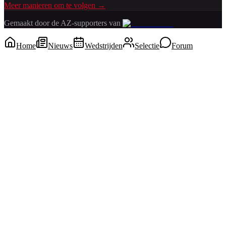
Meer manieren om te volgen →
Gemaakt door de AZ-supporters van
Home
Nieuws
Wedstrijden
Selectie
Forum