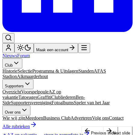
Maak een account
Nieuws
Forum
Club
Historie
Selectie
Programma & Uitslagen
Standen
AFAS
Stadion
Alkmaarderhout
Supporters
Overzicht
Voorspelpoule
AZ op
vakantie
Tatoeages
Graffiti
Clubliederen
Ben-
Side
Supportersvereniging
Fotoalbums
Speler van het Jaar
Over ons
Wie wij zijn
Meedoen
Business Club
Adverteren
Volg ons
Contact
Alle rubrieken
Previous slide
Next slide
☀️
AZ op vakantie
—
stuur je zomerfoto in