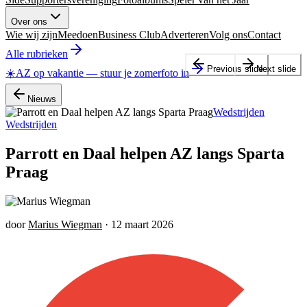
Over ons
Wie wij zijn
Meedoen
Business Club
Adverteren
Volg ons
Contact
Alle rubrieken
Previous slide
Next slide
☀️
AZ op vakantie
—
stuur je zomerfoto in
Nieuws
Wedstrijden
Wedstrijden
Parrott en Daal helpen AZ langs Sparta
Praag
door
Marius Wiegman
·
12 maart 2026