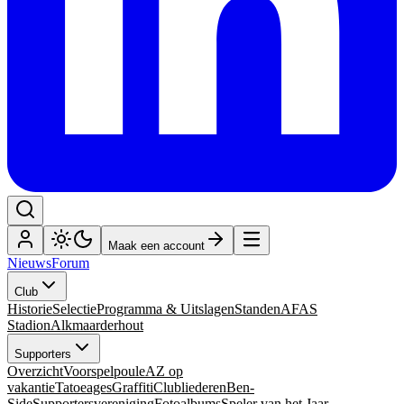
Maak een account
Nieuws
Forum
Club
Historie
Selectie
Programma & Uitslagen
Standen
AFAS
Stadion
Alkmaarderhout
Supporters
Overzicht
Voorspelpoule
AZ op
vakantie
Tatoeages
Graffiti
Clubliederen
Ben-
Side
Supportersvereniging
Fotoalbums
Speler van het Jaar