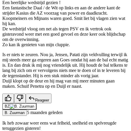
Een heerlijke wedstrijd gezien !
Een fantastische Daal / de Wit op links en aan de andere kant de
strijder Kasius die AZ voorzag van power en daadkracht.
Koopmeiners en Mijnans waren goed. Smit liet bij vlagen zien wat
hij kan.
De wedstrijd vloog om net als tegen PSV en ik vertrok ook
gisteravond weer met een goed gevoel en deze keer ook blijdschap
om de overwinning.
Zo kan ik genieten van mijn cluppie.
Is er niets te zeuren. Nou ja, Jensen, Patati zijn veldvulling terwijl ik
mij steeds meer ga ergeren aan Goes omdat hij aan de bal echt matig
is. En dan druk ik mij nog vriendelijk uit. Hij houdt de bal telkens te
lang bij zich om er vervolgens niets mee te doen of in te leveren bij
de tegenstander. Hij is een stuk minder als vorig jaar.
Duijl klopt op de deur en hij mag van mij meer minuten gaan
maken. Schuif Penetra op en Duijl er naast.
Reageer
BZ
5 maanden geleden
B. Zuurman
Ik heb zowaar weer eens wat felheid, snelheid en spelvreugde
teruggezien gisteren!