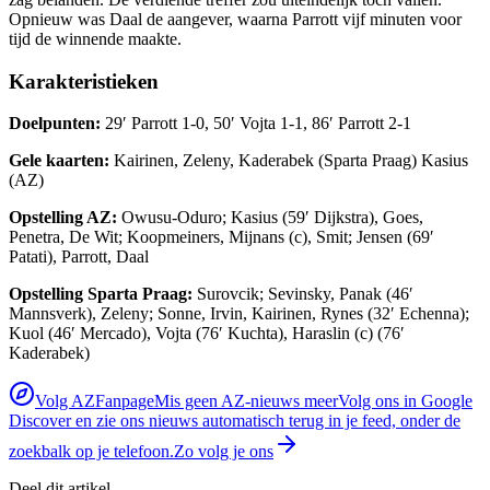
Opnieuw was Daal de aangever, waarna Parrott vijf minuten voor
tijd de winnende maakte.
Karakteristieken
Doelpunten:
29′ Parrott 1-0, 50′ Vojta 1-1, 86′ Parrott 2-1
Gele kaarten:
Kairinen, Zeleny, Kaderabek (Sparta Praag) Kasius
(AZ)
Opstelling AZ:
Owusu-Oduro; Kasius (59′ Dijkstra), Goes,
Penetra, De Wit; Koopmeiners, Mijnans (c), Smit; Jensen (69′
Patati), Parrott, Daal
Opstelling Sparta Praag:
Surovcik; Sevinsky, Panak (46′
Mannsverk), Zeleny; Sonne, Irvin, Kairinen, Rynes (32′ Echenna);
Kuol (46′ Mercado), Vojta (76′ Kuchta), Haraslin (c) (76′
Kaderabek)
Volg AZFanpage
Mis geen AZ-nieuws meer
Volg ons in Google
Discover en zie ons nieuws automatisch terug in je feed, onder de
zoekbalk op je telefoon.
Zo volg je ons
Deel dit artikel