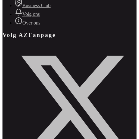
Business Club
Volg ons
Over ons
Volg AZFanpage