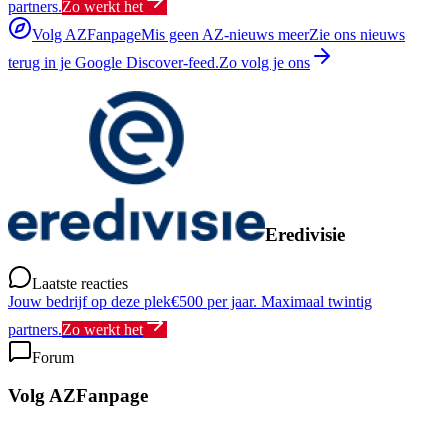
partners.
Zo werkt het
Volg AZFanpage
Mis geen AZ-nieuws meer
Zie ons nieuws
terug in je Google Discover-feed.
Zo volg je ons
Eredivisie
Laatste reacties
Jouw bedrijf op deze plek
€500 per jaar. Maximaal twintig
partners.
Zo werkt het
Forum
Volg AZFanpage