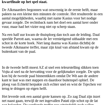
kwartfinale op het spel staat.
De Alkmaarders begonnen wat onwennig in de eerste helft, maar
pakten na een kleine tien minuten de controle. Het resulteerde in een
aantal mogelijkheden, waarbij met name Kasius voor het nodige
gevaar zorgde. De rechtsback nam het doel een aantal keer onder
vuur, maar had het vizier nog niet op scherp staan.
Na een half uur kwam de thuisploeg dan toch aan de leiding. Daal
speelde Parrott aan, waarna de Ier vernietigend uithaalde met een
schot in de korte hoek. Niet lang daarna was Kasius dichtbij de
tweede Alkmaarse treffer, maar zijn knal van afstand kwam op de
buitenkant van de paal.
In de tweede helft moest AZ al snel een teleurstelling slikken toen
Vojta al snel na de hervatting voor de gelijkmaker zorgde. De spits
kon bij de tweede paal binnentikken omdat De Wit aan de andere
kant te laat was met stappen en daardoor buitenspel ophief. De
ploeg van Echteld herpakte zich echter snel en wist de Tsjechen ver
terug te dringen op eigen helft.
Het leverde ook een aantal grote kansen op. Zo zag Daal zijn inzet
net naast gaan, terwijl de net ingevallen Patati zijn schot op de lat
zag belanden. De verdiende treffer zou uiteindelijk toch vallen.