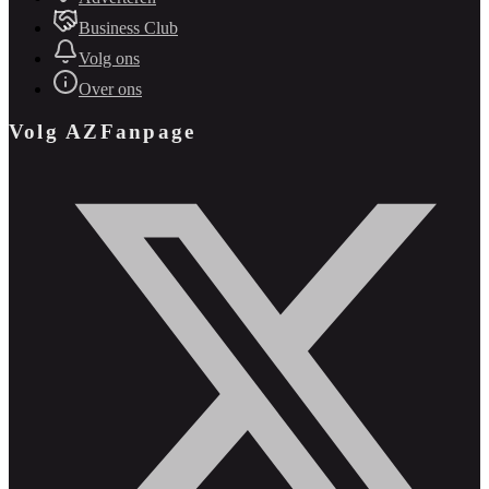
Business Club
Volg ons
Over ons
Volg AZFanpage