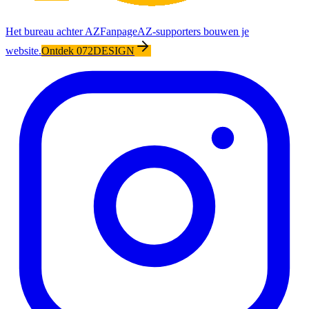
Het bureau achter AZFanpage
AZ-supporters bouwen je
website.
Ontdek 072DESIGN