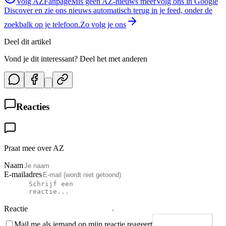
Volg AZFanpage
Mis geen AZ-nieuws meer
Volg ons in Google
Discover en zie ons nieuws automatisch terug in je feed, onder de
zoekbalk op je telefoon.
Zo volg je ons
Deel dit artikel
Vond je dit interessant? Deel het met anderen
Reacties
Praat mee over AZ
Naam
E-mailadres
Reactie
Mail me als iemand op mijn reactie reageert
Plaats reactie