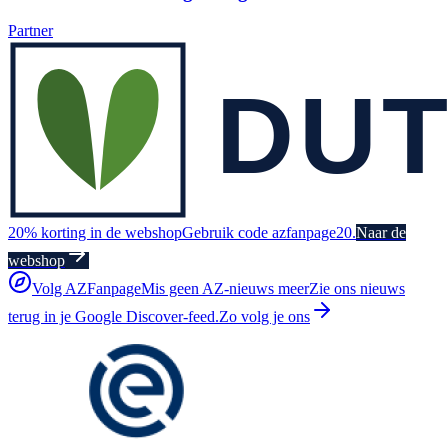
Partner
20% korting in de webshop
Gebruik code azfanpage20.
Naar de
webshop
Volg AZFanpage
Mis geen AZ-nieuws meer
Zie ons nieuws
terug in je Google Discover-feed.
Zo volg je ons