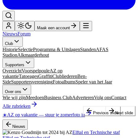
Maak een account
Nieuws
Forum
Club
Historie
Selectie
Programma & Uitslagen
Standen
AFAS
Stadion
Alkmaarderhout
Supporters
Overzicht
Voorspelpoule
AZ op
vakantie
Tatoeages
Graffiti
Clubliederen
Ben-
Side
Supportersvereniging
Fotoalbums
Speler van het Jaar
Over ons
Wie wij zijn
Meedoen
Business Club
Adverteren
Volg ons
Contact
Alle rubrieken
Previous slide
Next slide
☀️
AZ op vakantie
—
stuur je zomerfoto in
Nieuws
Elftal en Technische staf
Elftal en Technische staf