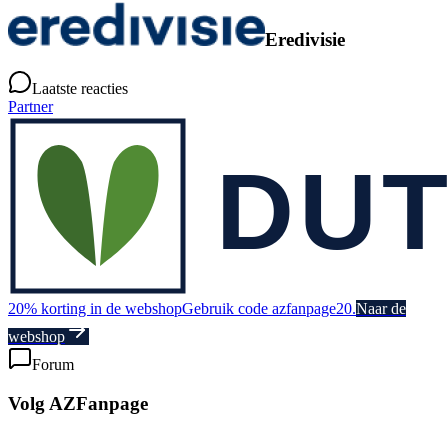
Eredivisie
Laatste reacties
Partner
20% korting in de webshop
Gebruik code azfanpage20.
Naar de
webshop
Forum
Volg AZFanpage