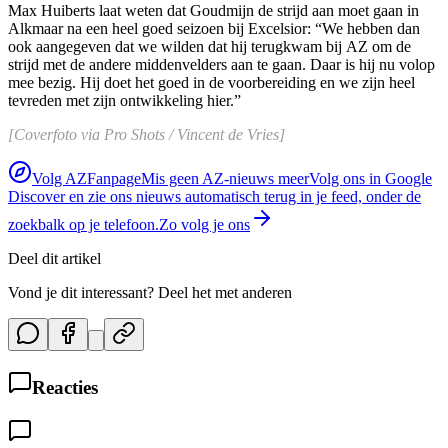
Max Huiberts laat weten dat Goudmijn de strijd aan moet gaan in
Alkmaar na een heel goed seizoen bij Excelsior: “We hebben dan
ook aangegeven dat we wilden dat hij terugkwam bij AZ om de
strijd met de andere middenvelders aan te gaan. Daar is hij nu volop
mee bezig. Hij doet het goed in de voorbereiding en we zijn heel
tevreden met zijn ontwikkeling hier.”
[Coverfoto via Pro Shots / Vincent de Vries]
Volg AZFanpage
Mis geen AZ-nieuws meer
Volg ons in Google
Discover en zie ons nieuws automatisch terug in je feed, onder de
zoekbalk op je telefoon.
Zo volg je ons
Deel dit artikel
Vond je dit interessant? Deel het met anderen
Reacties