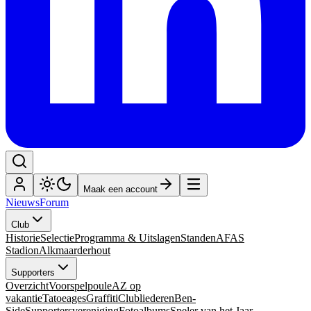
Maak een account
Nieuws
Forum
Club
Historie
Selectie
Programma & Uitslagen
Standen
AFAS
Stadion
Alkmaarderhout
Supporters
Overzicht
Voorspelpoule
AZ op
vakantie
Tatoeages
Graffiti
Clubliederen
Ben-
Side
Supportersvereniging
Fotoalbums
Speler van het Jaar