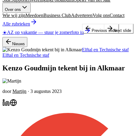
Over ons
Wie wij zijn
Meedoen
Business Club
Adverteren
Volg ons
Contact
Alle rubrieken
Previous slide
Next slide
☀️
AZ op vakantie
—
stuur je zomerfoto in
Nieuws
Elftal en Technische staf
Elftal en Technische staf
Kenzo Goudmijn tekent bij in Alkmaar
door
Martijn
·
3 augustus 2023