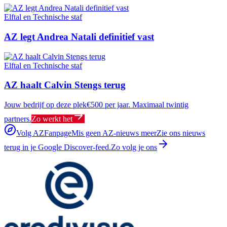
Elftal en Technische staf
AZ legt Andrea Natali definitief vast
Elftal en Technische staf
AZ haalt Calvin Stengs terug
Jouw bedrijf op deze plek
€500 per jaar. Maximaal twintig
partners.
Zo werkt het
Volg AZFanpage
Mis geen AZ-nieuws meer
Zie ons nieuws
terug in je Google Discover-feed.
Zo volg je ons