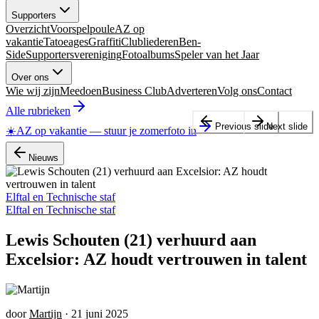
Supporters
Overzicht
Voorspelpoule
AZ op
vakantie
Tatoeages
Graffiti
Clubliederen
Ben-
Side
Supportersvereniging
Fotoalbums
Speler van het Jaar
Over ons
Wie wij zijn
Meedoen
Business Club
Adverteren
Volg ons
Contact
Alle rubrieken
Previous slide
Next slide
☀️
AZ op vakantie
—
stuur je zomerfoto in
Nieuws
Elftal en Technische staf
Elftal en Technische staf
Lewis Schouten (21) verhuurd aan
Excelsior: AZ houdt vertrouwen in talent
door
Martijn
·
21 juni 2025