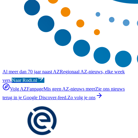
Al meer dan 70 jaar naast AZ
Regionaal AZ-nieuws, elke week
vers.
Naar Rodi.nl
Volg AZFanpage
Mis geen AZ-nieuws meer
Zie ons nieuws
terug in je Google Discover-feed.
Zo volg je ons