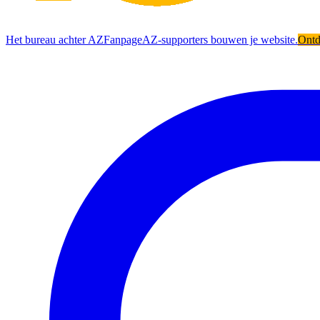
Het bureau achter AZFanpage
AZ-supporters bouwen je website.
Ont