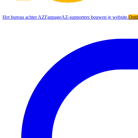
Het bureau achter AZFanpage
AZ-supporters bouwen je website.
Ont