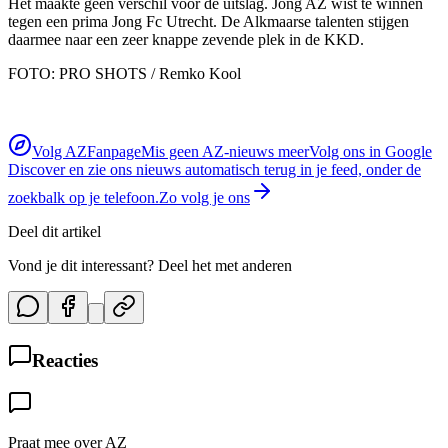
Het maakte geen verschil voor de uitslag. Jong AZ wist te winnen
tegen een prima Jong Fc Utrecht. De Alkmaarse talenten stijgen
daarmee naar een zeer knappe zevende plek in de KKD.
FOTO: PRO SHOTS / Remko Kool
Volg AZFanpage
Mis geen AZ-nieuws meer
Volg ons in Google
Discover en zie ons nieuws automatisch terug in je feed, onder de
zoekbalk op je telefoon.
Zo volg je ons
Deel dit artikel
Vond je dit interessant? Deel het met anderen
Reacties
Praat mee over AZ