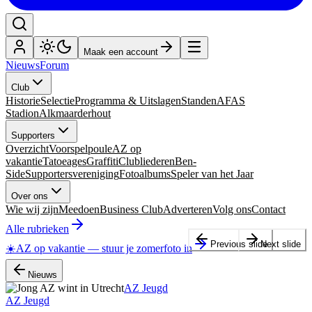
Maak een account
Nieuws
Forum
Club
Historie
Selectie
Programma & Uitslagen
Standen
AFAS
Stadion
Alkmaarderhout
Supporters
Overzicht
Voorspelpoule
AZ op
vakantie
Tatoeages
Graffiti
Clubliederen
Ben-
Side
Supportersvereniging
Fotoalbums
Speler van het Jaar
Over ons
Wie wij zijn
Meedoen
Business Club
Adverteren
Volg ons
Contact
Alle rubrieken
Previous slide
Next slide
☀️
AZ op vakantie
—
stuur je zomerfoto in
Nieuws
AZ Jeugd
AZ Jeugd