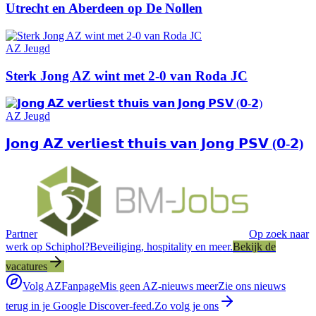
Utrecht en Aberdeen op De Nollen
AZ Jeugd
Sterk Jong AZ wint met 2-0 van Roda JC
AZ Jeugd
𝗝𝗼𝗻𝗴 𝗔𝗭 𝘃𝗲𝗿𝗹𝗶𝗲𝘀𝘁 𝘁𝗵𝘂𝗶𝘀 𝘃𝗮𝗻 𝗝𝗼𝗻𝗴 𝗣𝗦𝗩 (𝟬-𝟮)
Partner
Op zoek naar
werk op Schiphol?
Beveiliging, hospitality en meer.
Bekijk de
vacatures
Volg AZFanpage
Mis geen AZ-nieuws meer
Zie ons nieuws
terug in je Google Discover-feed.
Zo volg je ons