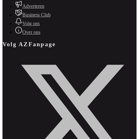
Adverteren
Business Club
Volg ons
Over ons
Volg AZFanpage