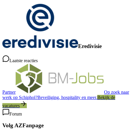
Eredivisie
Laatste reacties
Partner
Op zoek naar
werk op Schiphol?
Beveiliging, hospitality en meer.
Bekijk de
vacatures
Forum
Volg AZFanpage