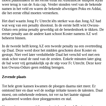
moest plaatsmaken in het eerste elftal nu Australische sluitpost Ryan
weer terug is van de Asia cup. Verder stonden veel van de bekende
namen in het veld en waren de bekende afwezigen Poku en Addai,
die het eerste elftal moeten versterken.
Het duel waarin Jong Fc Utrecht iéts sterker was dan Jong AZ had
wat weg van een penalty shootout. In de eerste helft wist Owusu-
Oduro een prima penalty geweldig uit de benedenhoek te tikken. De
eerste penalty aan de andere kant schoot Koster namens AZ wel
beheerst binnen.
In de tweede helft kreeg AZ een tweede penalty na een overtreding
op Daal. Deze werd door het midden geschoten door Koster en
gestopt. Niet veel later verdubbelde Daal het verschil wel met een
strak schot vanaf de rand van de zestien. Enkele minuten later ging
de bal weer vrij gemakkelijk op de stip voor Fc Utrecht. Deze keer
kon Owusu-Oduro geen redding brengen.
Zevende plaats
Tot hele grote kansen kwamen de ploegen daarna niet meer. Er
ontstond hier en daar wel de nodige irritatie tussen de talenten. Daal
moest, om onbekende redenen, tot ver na het laatste signaal
gekalmeerd worden door ploeggenoten en staf.