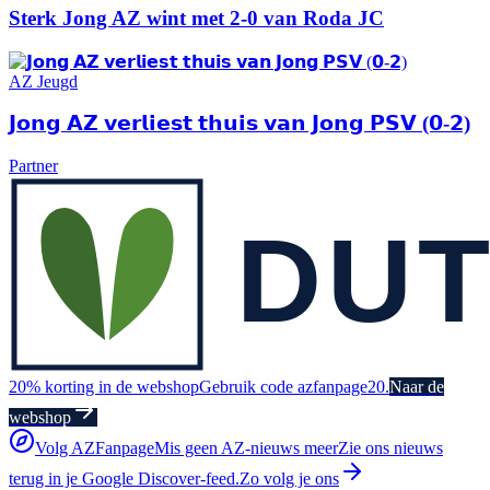
Sterk Jong AZ wint met 2-0 van Roda JC
AZ Jeugd
𝗝𝗼𝗻𝗴 𝗔𝗭 𝘃𝗲𝗿𝗹𝗶𝗲𝘀𝘁 𝘁𝗵𝘂𝗶𝘀 𝘃𝗮𝗻 𝗝𝗼𝗻𝗴 𝗣𝗦𝗩 (𝟬-𝟮)
Partner
20% korting in de webshop
Gebruik code azfanpage20.
Naar de
webshop
Volg AZFanpage
Mis geen AZ-nieuws meer
Zie ons nieuws
terug in je Google Discover-feed.
Zo volg je ons