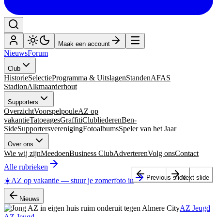
Maak een account
Nieuws
Forum
Club
Historie
Selectie
Programma & Uitslagen
Standen
AFAS
Stadion
Alkmaarderhout
Supporters
Overzicht
Voorspelpoule
AZ op
vakantie
Tatoeages
Graffiti
Clubliederen
Ben-
Side
Supportersvereniging
Fotoalbums
Speler van het Jaar
Over ons
Wie wij zijn
Meedoen
Business Club
Adverteren
Volg ons
Contact
Alle rubrieken
Previous slide
Next slide
☀️
AZ op vakantie
—
stuur je zomerfoto in
Nieuws
AZ Jeugd
AZ Jeugd