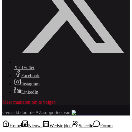
X / Twitter
Facebook
Instagram
LinkedIn
Meer manieren om te volgen →
Gemaakt door de AZ-supporters van
Home
Nieuws
Wedstrijden
Selectie
Forum