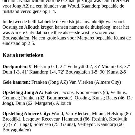
dichtbij. Nadat Mirani voor de 0-3 had gezorgd was Duin trefzeker
voor Jong AZ na een blunder van Woud. Kaandorp bepaalde de
ruststand vervolgens op 1-4.
In de tweede helft kabbelde de wedstrijd aanvankelijk wat voort.
Oosting en Allouch kregen kansen namens de thuisploeg, maar het
was Almere City dat na de thee als eerste wist te scoren via
Bouyaghlafen. Na een grote kans voor Margaret bepaalde Kunst de
eindstand op 2-5.
Karakteristieken
Doelpunten:
9′ Helstrup 0-1, 22′ Verheydt 0-2, 35′ Mirani 0-3, 37′
Duin 1-3, 41′ Kaandorp 1-4, 72′ Bouyaglafen 1-5, 90′ Kunst 2-5
Gele kaarten:
Franken (Jong AZ) Van Vlerken (Almere City)
Opstelling Jong AZ:
Bakker; Jacobs, Koopmeiners (c), Velthuis,
Gemmel; Franken (82′ Buurmeester), Oosting, Kunst; Baars (46′ De
Jong), Duin (62′ Margaret), Allouch
Opstelling Almere City:
Woud; Van Vlerken, Mirani, Helstrup (86′
Breedijk), Lesqouy; Receveur, Hammouti (66′ Resink), Koolwijk
(c) (75′ Tunga); Sorensen (75′ Gauna), Verheydt, Kaandorp (66′
Bouyaghlafen)