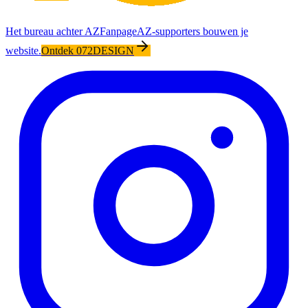
Het bureau achter AZFanpage
AZ-supporters bouwen je
website.
Ontdek 072DESIGN