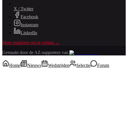
X / Twitter
Facebook
Instagram
LinkedIn
Meer manieren om te volgen →
Gemaakt door de AZ-supporters van
Home
Nieuws
Wedstrijden
Selectie
Forum