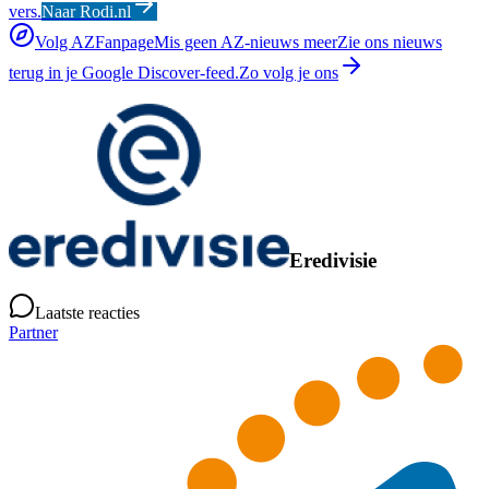
vers.
Naar Rodi.nl
Volg AZFanpage
Mis geen AZ-nieuws meer
Zie ons nieuws
terug in je Google Discover-feed.
Zo volg je ons
Eredivisie
Laatste reacties
Partner