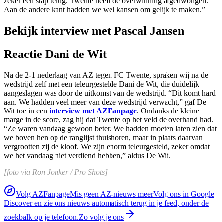
zeker een stap terug. Twente heeft de overwinning afgedwongen.
Aan de andere kant hadden we wel kansen om gelijk te maken.”
Bekijk interview met Pascal Jansen
Reactie Dani de Wit
Na de 2-1 nederlaag van AZ tegen FC Twente, spraken wij na de
wedstrijd zelf met een teleurgestelde Dani de Wit, die duidelijk
aangeslagen was door de uitkomst van de wedstrijd. “Dit komt hard
aan. We hadden veel meer van deze wedstrijd verwacht,” gaf De
Wit toe in een
interview met AZFanpage
. Ondanks de kleine
marge in de score, zag hij dat Twente op het veld de overhand had.
“Ze waren vandaag gewoon beter. We hadden moeten laten zien dat
we boven hen op de ranglijst thuishoren, maar in plaats daarvan
vergrootten zij de kloof. We zijn enorm teleurgesteld, zeker omdat
we het vandaag niet verdiend hebben,” aldus De Wit.
[foto via Ron Jonker / Pro Shots]
Volg AZFanpage
Mis geen AZ-nieuws meer
Volg ons in Google
Discover en zie ons nieuws automatisch terug in je feed, onder de
zoekbalk op je telefoon.
Zo volg je ons