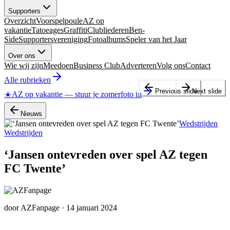
Supporters
Overzicht
Voorspelpoule
AZ op
vakantie
Tatoeages
Graffiti
Clubliederen
Ben-
Side
Supportersvereniging
Fotoalbums
Speler van het Jaar
Over ons
Wie wij zijn
Meedoen
Business Club
Adverteren
Volg ons
Contact
Alle rubrieken
Previous slide
Next slide
☀️
AZ op vakantie
—
stuur je zomerfoto in
Nieuws
Wedstrijden
Wedstrijden
‘Jansen ontevreden over spel AZ tegen
FC Twente’
door
AZFanpage
·
14 januari 2024