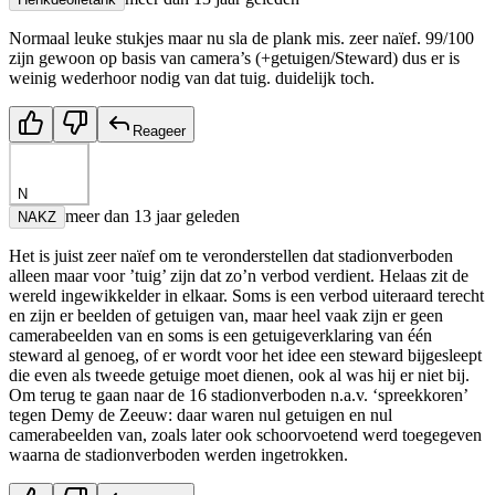
Normaal leuke stukjes maar nu sla de plank mis. zeer naïef. 99/100
zijn gewoon op basis van camera’s (+getuigen/Steward) dus er is
weinig wederhoor nodig van dat tuig. duidelijk toch.
Reageer
N
meer dan 13 jaar geleden
NAKZ
Het is juist zeer naïef om te veronderstellen dat stadionverboden
alleen maar voor ’tuig’ zijn dat zo’n verbod verdient. Helaas zit de
wereld ingewikkelder in elkaar. Soms is een verbod uiteraard terecht
en zijn er beelden of getuigen van, maar heel vaak zijn er geen
camerabeelden van en soms is een getuigeverklaring van één
steward al genoeg, of er wordt voor het idee een steward bijgesleept
die even als tweede getuige moet dienen, ook al was hij er niet bij.
Om terug te gaan naar de 16 stadionverboden n.a.v. ‘spreekkoren’
tegen Demy de Zeeuw: daar waren nul getuigen en nul
camerabeelden van, zoals later ook schoorvoetend werd toegegeven
waarna de stadionverboden werden ingetrokken.