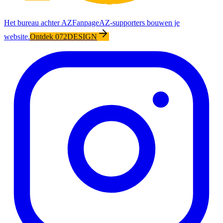
Het bureau achter AZFanpage
AZ-supporters bouwen je
website.
Ontdek 072DESIGN