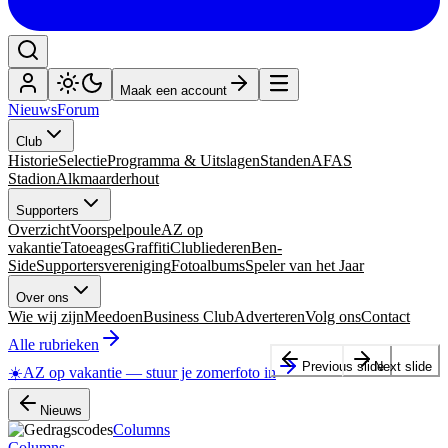
Maak een account
Nieuws
Forum
Club
Historie
Selectie
Programma & Uitslagen
Standen
AFAS
Stadion
Alkmaarderhout
Supporters
Overzicht
Voorspelpoule
AZ op
vakantie
Tatoeages
Graffiti
Clubliederen
Ben-
Side
Supportersvereniging
Fotoalbums
Speler van het Jaar
Over ons
Wie wij zijn
Meedoen
Business Club
Adverteren
Volg ons
Contact
Alle rubrieken
Previous slide
Next slide
☀️
AZ op vakantie
—
stuur je zomerfoto in
Nieuws
Columns
Columns