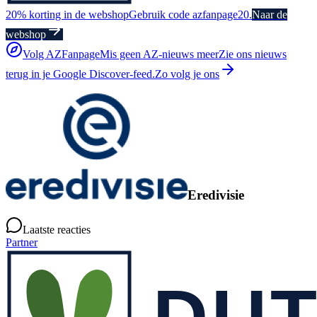
20% korting in de webshop
Gebruik code azfanpage20.
Naar de
webshop
Volg AZFanpage
Mis geen AZ-nieuws meer
Zie ons nieuws
terug in je Google Discover-feed.
Zo volg je ons
Eredivisie
Laatste reacties
Partner