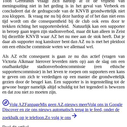
Toon Gerbrands vraagt zich hardop af of de vrijheid van
meningsuiting niet in het geding is in het geval van Verbeek en
concludeert dat de gedragscode van de KNVB grondwettelijk niet
zou kloppen. Ik vraag me nu bij deze hardop af of het dan niet eens
tijd wordt om die consequentheid bij de club ook eens door te
trekken richting het supportersbeleid. Natuurlijk kan een supporter
in beroep gaan tegen zijn stadionverbod, maar dit kan alleen in Zeist
bij diezelfde KNVB waar AZ het nu mee aan de stok heeft. Dat je
daar als supporter nog kanslozer bent dan AZ nu is met het pleidooi
om een ethische commissie weten we allemaal wel.
Als AZ echt consequent is gaan ze nu dus actief (vragen van
Victoria Alkmaar hierover leverden niets op) aan de slag om een
onafhankelijke stadionverbodencommissie (een ethische
supporterscommissie) in het leven te roepen om supporters een kans
te geven om zich te verdedigen op een manier die grondwettelijk
gezien door de beugel kan. Een supporter is in tegenstelling tot de
gewone burger namelijk altijd schuldig tot het tegendeel is bewezen
en dat zou niet zo moeten zijn.
Volg AZFanpage
Mis geen AZ-nieuws meer
Volg ons in Google
Discover en zie ons nieuws automatisch terug in je feed, onder de
zoekbalk op je telefoon.
Zo volg je ons