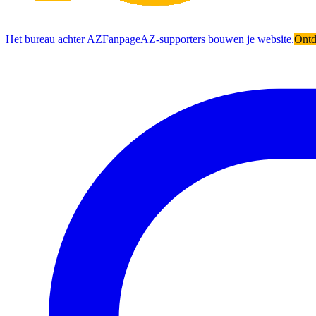
Het bureau achter AZFanpage
AZ-supporters bouwen je website.
Ont