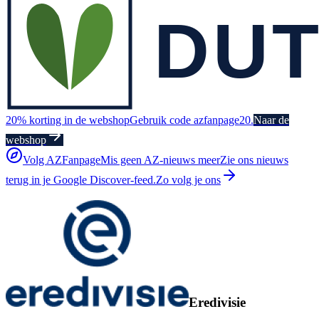
20% korting in de webshop
Gebruik code azfanpage20.
Naar de
webshop
Volg AZFanpage
Mis geen AZ-nieuws meer
Zie ons nieuws
terug in je Google Discover-feed.
Zo volg je ons
Eredivisie