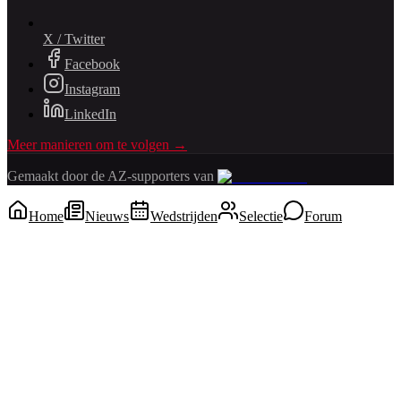
X / Twitter
Facebook
Instagram
LinkedIn
Meer manieren om te volgen →
Gemaakt door de AZ-supporters van
Home
Nieuws
Wedstrijden
Selectie
Forum