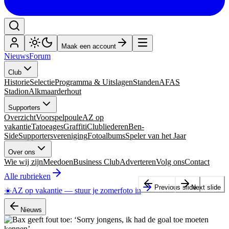
Maak een account
Nieuws
Forum
Club
Historie
Selectie
Programma & Uitslagen
Standen
AFAS
Stadion
Alkmaarderhout
Supporters
Overzicht
Voorspelpoule
AZ op
vakantie
Tatoeages
Graffiti
Clubliederen
Ben-
Side
Supportersvereniging
Fotoalbums
Speler van het Jaar
Over ons
Wie wij zijn
Meedoen
Business Club
Adverteren
Volg ons
Contact
Alle rubrieken
Previous slide
Next slide
☀️
AZ op vakantie
—
stuur je zomerfoto in
Nieuws