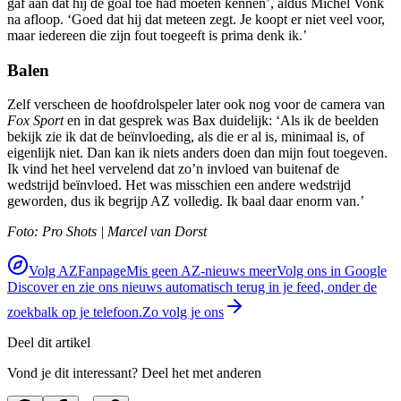
gaf aan dat hij de goal toe had moeten kennen’, aldus Michel Vonk
na afloop. ‘Goed dat hij dat meteen zegt. Je koopt er niet veel voor,
maar iedereen die zijn fout toegeeft is prima denk ik.’
Balen
Zelf verscheen de hoofdrolspeler later ook nog voor de camera van
Fox Sport
en in dat gesprek was Bax duidelijk: ‘Als ik de beelden
bekijk zie ik dat de beïnvloeding, als die er al is, minimaal is, of
eigenlijk niet. Dan kan ik niets anders doen dan mijn fout toegeven.
Ik vind het heel vervelend dat zo’n invloed van buitenaf de
wedstrijd beïnvloed. Het was misschien een andere wedstrijd
geworden, dus ik begrijp AZ volledig. Ik baal daar enorm van.’
Foto: Pro Shots | Marcel van Dorst
Volg AZFanpage
Mis geen AZ-nieuws meer
Volg ons in Google
Discover en zie ons nieuws automatisch terug in je feed, onder de
zoekbalk op je telefoon.
Zo volg je ons
Deel dit artikel
Vond je dit interessant? Deel het met anderen