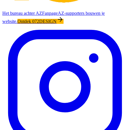
Het bureau achter AZFanpage
AZ-supporters bouwen je
website.
Ontdek 072DESIGN