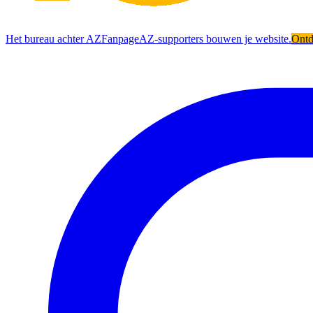
Het bureau achter AZFanpage
AZ-supporters bouwen je website.
Ont