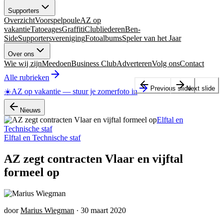
Supporters
Overzicht
Voorspelpoule
AZ op
vakantie
Tatoeages
Graffiti
Clubliederen
Ben-
Side
Supportersvereniging
Fotoalbums
Speler van het Jaar
Over ons
Wie wij zijn
Meedoen
Business Club
Adverteren
Volg ons
Contact
Alle rubrieken
Previous slide
Next slide
☀️
AZ op vakantie
—
stuur je zomerfoto in
Nieuws
Elftal en
Technische staf
Elftal en Technische staf
AZ zegt contracten Vlaar en vijftal
formeel op
door
Marius Wiegman
·
30 maart 2020