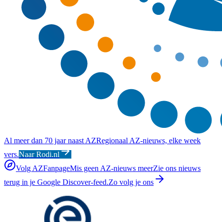
Al meer dan 70 jaar naast AZ
Regionaal AZ-nieuws, elke week
vers.
Naar Rodi.nl
Volg AZFanpage
Mis geen AZ-nieuws meer
Zie ons nieuws
terug in je Google Discover-feed.
Zo volg je ons