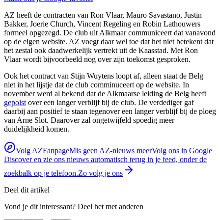
AZ heeft de contracten van Ron Vlaar, Mauro Savastano, Justin
Bakker, Joerie Church, Vincent Regeling en Robin Lathouwers
formeel opgezegd. De club uit Alkmaar communiceert dat vanavond
op de eigen website. AZ voegt daar wel toe dat het niet betekent dat
het zestal ook daadwerkelijk vertrekt uit de Kaasstad. Met Ron
Vlaar wordt bijvoorbeeld nog over zijn toekomst gesproken.
Ook het contract van Stijn Wuytens loopt af, alleen staat de Belg
niet in het lijstje dat de club comminuceert op de website. In
november werd al bekend dat de Alkmaarse leiding de Belg heeft
gepolst
over een langer verblijf bij de club. De verdediger gaf
daarbij aan positief te staan tegenover een langer verblijf bij de ploeg
van Arne Slot. Daarover zal ongetwijfeld spoedig meer
duidelijkheid komen.
Volg AZFanpage
Mis geen AZ-nieuws meer
Volg ons in Google
Discover en zie ons nieuws automatisch terug in je feed, onder de
zoekbalk op je telefoon.
Zo volg je ons
Deel dit artikel
Vond je dit interessant? Deel het met anderen