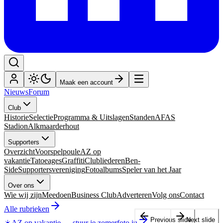
Maak een account
Nieuws
Forum
Club
Historie
Selectie
Programma & Uitslagen
Standen
AFAS
Stadion
Alkmaarderhout
Supporters
Overzicht
Voorspelpoule
AZ op
vakantie
Tatoeages
Graffiti
Clubliederen
Ben-
Side
Supportersvereniging
Fotoalbums
Speler van het Jaar
Over ons
Wie wij zijn
Meedoen
Business Club
Adverteren
Volg ons
Contact
Alle rubrieken
Previous slide
Next slide
☀️
AZ op vakantie
—
stuur je zomerfoto in