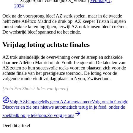
— Ziggo Sport Voetbal (@ZS_Voetbal)
February 7,
2024
Ook na de voorsprong bleef AZ sterk spelen, maar in de tweede
helft zette Atlético Madrid de druk op. AZ-keeper Tristan Kuijsten
moest enkele keren ingrijpen, terwijl AZ ook kansen bleef creëren.
De wedstrijd bleef spannend tot het einde.
Vrijdag loting achtste finales
AZ trok uiteindelijk de overwinning over de streep en schakelde
daarmee Atlético Madrid uit de Youth League uit. De talenten van
AZ zetten zo hun succesvolle reeks voort en plaatsen zich voor de
achtste finale van het prestigieuze toernooi. De loting voor de
volgende ronde vindt vrijdag plaats in Nyon, Zwitserland.
[Foto Pro Shots / Jules van Iperen]
Volg AZFanpage
Mis geen AZ-nieuws meer
Volg ons in Google
Discover en zie ons nieuws automatisch terug in je feed, onder de
zoekbalk op je telefoon.
Zo volg je ons
Deel dit artikel