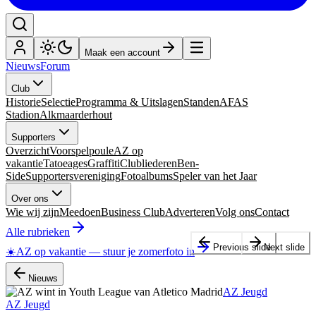
Maak een account
Nieuws
Forum
Club
Historie
Selectie
Programma & Uitslagen
Standen
AFAS
Stadion
Alkmaarderhout
Supporters
Overzicht
Voorspelpoule
AZ op
vakantie
Tatoeages
Graffiti
Clubliederen
Ben-
Side
Supportersvereniging
Fotoalbums
Speler van het Jaar
Over ons
Wie wij zijn
Meedoen
Business Club
Adverteren
Volg ons
Contact
Alle rubrieken
Previous slide
Next slide
☀️
AZ op vakantie
—
stuur je zomerfoto in
Nieuws
AZ Jeugd
AZ Jeugd