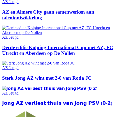
AZ Jeugd
AZ en Almere City gaan samenwerken aan
talentontwikkeling
AZ Jeugd
Derde editie Kolping International Cup met AZ, FC
Utrecht en Aberdeen op De Nollen
AZ Jeugd
Sterk Jong AZ wint met 2-0 van Roda JC
AZ Jeugd
𝗝𝗼𝗻𝗴 𝗔𝗭 𝘃𝗲𝗿𝗹𝗶𝗲𝘀𝘁 𝘁𝗵𝘂𝗶𝘀 𝘃𝗮𝗻 𝗝𝗼𝗻𝗴 𝗣𝗦𝗩 (𝟬-𝟮)