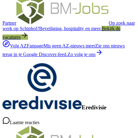
Partner
Op zoek naar
werk op Schiphol?
Beveiliging, hospitality en meer.
Bekijk de
vacatures
Volg AZFanpage
Mis geen AZ-nieuws meer
Zie ons nieuws
terug in je Google Discover-feed.
Zo volg je ons
Eredivisie
Laatste reacties