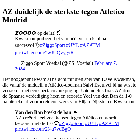
AZ duidelijk de sterkste tegen Atletico
Madrid
𝙕𝙊𝙊𝙊𝙊 op de lat! 💥
Kwakman probeert het van héél ver en is bijna
succesvol 👌
#ZiggoSport
#UYL
#AZATM
pic.twitter.com/5wJUQvygvR
— Ziggo Sport Voetbal (@ZS_Voetbal)
February 7,
2024
Het hoogtepunt kwam al na acht minuten spel van Dave Kwakman,
die vanaf de middellijn Atlético-doelman Salvi Esquivel bijna wist te
verrassen met een spectaculaire poging. Uiteindelijk brak AZ door
de Spaanse verdediging heen en scoorde Yoël van den Ban de 1-0,
na uitstekend voorbereidend werk van Elijah Dijkstra en Kwakman.
𝐕𝐚𝐧 𝐝𝐞𝐧 𝐁𝐚𝐧 breekt de 𝐛𝐚𝐧 🔥
AZ creëert heel veel kansen tegen Atlético en wordt
beloond met de 1-0 👏
#ZiggoSport
#UYL
#AZATM
pic.twitter.com/2f4u7voBgO