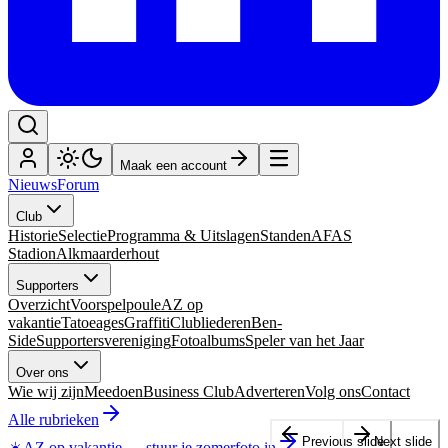
Maak een account
Nieuws
Forum
Club
Historie
Selectie
Programma & Uitslagen
Standen
AFAS
Stadion
Alkmaarderhout
Supporters
Overzicht
Voorspelpoule
AZ op
vakantie
Tatoeages
Graffiti
Clubliederen
Ben-
Side
Supportersvereniging
Fotoalbums
Speler van het Jaar
Over ons
Wie wij zijn
Meedoen
Business Club
Adverteren
Volg ons
Contact
Alle rubrieken
Previous slide
Next slide
☀️
AZ op vakantie
—
stuur je zomerfoto in