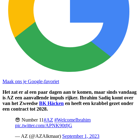
Maak ons je Google-favoriet
Het zat er al een paar dagen aan te komen, maar sinds vandaag
is AZ een aanvallende impuls rijker. Ibrahim Sadiq komt over
van het Zweedse
BK Häcken
en heeft een krabbel gezet onder
een contract tot 2028.
😎 Number 11
#AZ
#WelcomeIbrahim
pic.twitter.com/APNK90tfjG
— AZ (@AZAlkmaar)
September 1, 2023