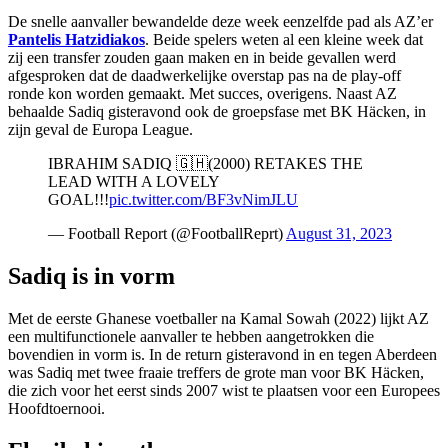
De snelle aanvaller bewandelde deze week eenzelfde pad als AZ’er
Pantelis Hatzidiakos
. Beide spelers weten al een kleine week dat
zij een transfer zouden gaan maken en in beide gevallen werd
afgesproken dat de daadwerkelijke overstap pas na de play-off
ronde kon worden gemaakt. Met succes, overigens. Naast AZ
behaalde Sadiq gisteravond ook de groepsfase met BK Häcken, in
zijn geval de Europa League.
IBRAHIM SADIQ 🇬🇭(2000) RETAKES THE
LEAD WITH A LOVELY
GOAL!!!
pic.twitter.com/BF3vNimJLU
— Football Report (@FootballReprt)
August 31, 2023
Sadiq is in vorm
Met de eerste Ghanese voetballer na Kamal Sowah (2022) lijkt AZ
een multifunctionele aanvaller te hebben aangetrokken die
bovendien in vorm is. In de return gisteravond in en tegen Aberdeen
was Sadiq met twee fraaie treffers de grote man voor BK Häcken,
die zich voor het eerst sinds 2007 wist te plaatsen voor een Europees
Hoofdtoernooi.