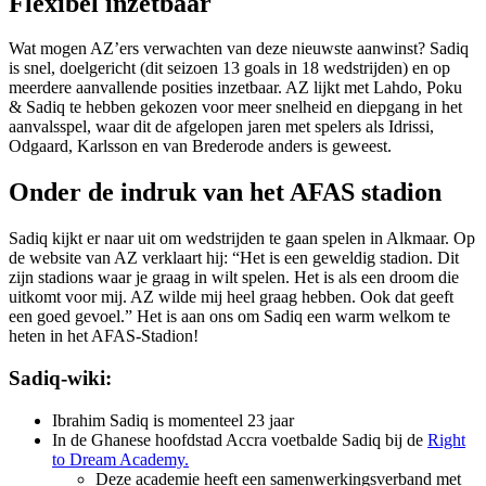
Flexibel inzetbaar
Wat mogen AZ’ers verwachten van deze nieuwste aanwinst? Sadiq
is snel, doelgericht (dit seizoen 13 goals in 18 wedstrijden) en op
meerdere aanvallende posities inzetbaar. AZ lijkt met Lahdo, Poku
& Sadiq te hebben gekozen voor meer snelheid en diepgang in het
aanvalsspel, waar dit de afgelopen jaren met spelers als Idrissi,
Odgaard, Karlsson en van Brederode anders is geweest.
Onder de indruk van het AFAS stadion
Sadiq kijkt er naar uit om wedstrijden te gaan spelen in Alkmaar. Op
de website van AZ verklaart hij: “Het is een geweldig stadion. Dit
zijn stadions waar je graag in wilt spelen. Het is als een droom die
uitkomt voor mij. AZ wilde mij heel graag hebben. Ook dat geeft
een goed gevoel.” Het is aan ons om Sadiq een warm welkom te
heten in het AFAS-Stadion!
Sadiq-wiki:
Ibrahim Sadiq is momenteel 23 jaar
In de Ghanese hoofdstad Accra voetbalde Sadiq bij de
Right
to Dream Academy.
Deze academie heeft een samenwerkingsverband met