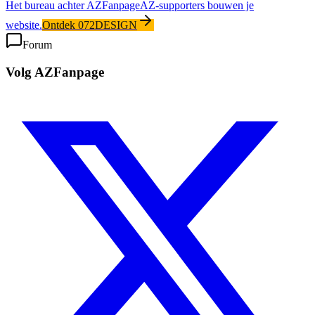
Het bureau achter AZFanpage
AZ-supporters bouwen je
website.
Ontdek 072DESIGN
Forum
Volg AZFanpage