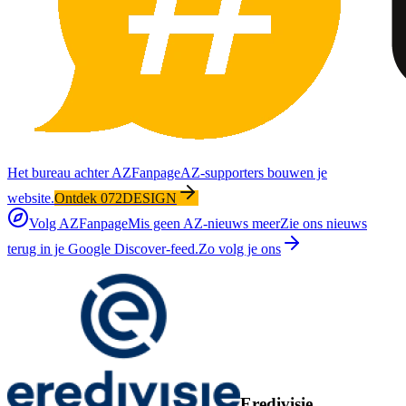
Het bureau achter AZFanpage
AZ-supporters bouwen je
website.
Ontdek 072DESIGN
Volg AZFanpage
Mis geen AZ-nieuws meer
Zie ons nieuws
terug in je Google Discover-feed.
Zo volg je ons
Eredivisie