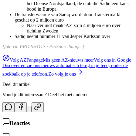
het Deense Nordsjælland, de club die Sadiq een kans
bood in Europa.
De transferwaarde van Sadiq wordt door Transfermarkt
geschat op 2 miljoen euro
Naar verluidt maakt AZ zo’n 4 miljoen euro over
richting Zweden
Sadiq neemt nummer 11 van Jesper Karlsson over
[foto via PRO SHOTS / ProSportsImages]
Volg AZFanpage
Mis geen AZ-nieuws meer
Volg ons in Google
Discover en zie ons nieuws automatisch terug in je feed, onder de
zoekbalk op je telefoon.
Zo volg je ons
Deel dit artikel
Vond je dit interessant? Deel het met anderen
Reacties