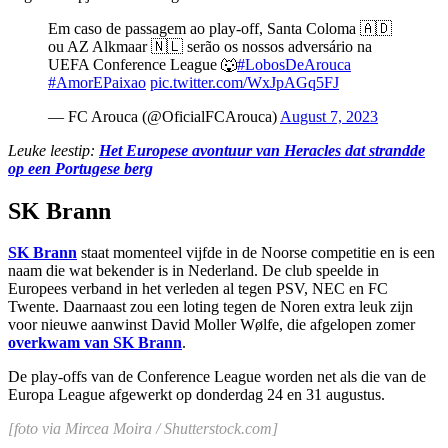
Em caso de passagem ao play-off, Santa Coloma 🇦🇩
ou AZ Alkmaar 🇳🇱 serão os nossos adversário na
UEFA Conference League 🐺
#LobosDeArouca
#AmorEPaixao
pic.twitter.com/WxJpAGq5FJ
— FC Arouca (@OficialFCArouca)
August 7, 2023
Leuke leestip:
Het Europese avontuur van Heracles dat strandde
op een Portugese berg
SK Brann
SK Brann
staat momenteel vijfde in de Noorse competitie en is een
naam die wat bekender is in Nederland. De club speelde in
Europees verband in het verleden al tegen PSV, NEC en FC
Twente. Daarnaast zou een loting tegen de Noren extra leuk zijn
voor nieuwe aanwinst David Moller Wølfe, die afgelopen zomer
overkwam van SK Brann
.
De play-offs van de Conference League worden net als die van de
Europa League afgewerkt op donderdag 24 en 31 augustus.
[foto via Mircea Moira / Shutterstock.com]