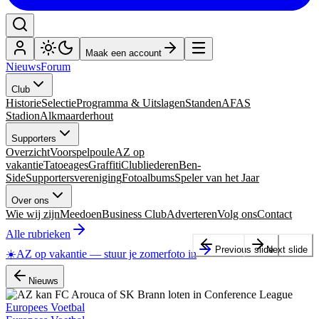
Maak een account
Nieuws
Forum
Club
Historie
Selectie
Programma & Uitslagen
Standen
AFAS
Stadion
Alkmaarderhout
Supporters
Overzicht
Voorspelpoule
AZ op
vakantie
Tatoeages
Graffiti
Clubliederen
Ben-
Side
Supportersvereniging
Fotoalbums
Speler van het Jaar
Over ons
Wie wij zijn
Meedoen
Business Club
Adverteren
Volg ons
Contact
Alle rubrieken
Previous slide
Next slide
☀️
AZ op vakantie
—
stuur je zomerfoto in
Nieuws
Europees Voetbal