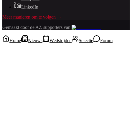
LinkedIn
Meer manieren om te volgen →
Gemaakt door de AZ-supporters van
Home
Nieuws
Wedstrijden
Selectie
Forum