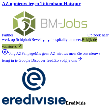
AZ opnieuw tegen Tottenham Hotspur
Partner
Op zoek naar
werk op Schiphol?
Beveiliging, hospitality en meer.
Bekijk de
vacatures
Volg AZFanpage
Mis geen AZ-nieuws meer
Zie ons nieuws
terug in je Google Discover-feed.
Zo volg je ons
Eredivisie